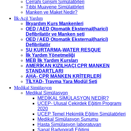
Cerrahi Girişim Simülatörleri
Tıbbi Muayene Simülatörleri
Manken ve Maket Nedir?
İlk-Acil Yardım
İlkyardım Kurs Mankenleri
OED / AED Otomatik Eksternal(harici)
Defibrilatör ve Manken seti
OED / AED Otomatik Eksternal(harici)
Defibrilatör
SU KURTARMA-WATER RESQUE
İlk Yardım Yönetmeliği
MEB İlk Yardım Kursları
AMERİKAN KIZILHAÇI CPR MANKEN
STANDARTLARI
AHA- CPR MANKEN KRİTERLERİ
TİLYAD- Travma Yara Modül Seti
Medikal Simülasyon
Medikal Simülasyon
MEDİKAL SİMÜLASYON NEDİR?
UÇEP- Ulusal Çekirdek Eğitim Programı
2020
UÇEP Temel Hekimlik Eğitim Simülatörleri
Medikal Simülasyon Sunumu
Hasta Simülasyon laboratuvarı
Sanal Radyografi Eğitimi