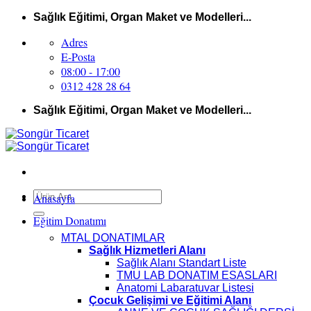
İçeriğe
Sağlık Eğitimi, Organ Maket ve Modelleri...
atla
Adres
E-Posta
08:00 - 17:00
0312 428 28 64
Sağlık Eğitimi, Organ Maket ve Modelleri...
Ara:
Anasayfa
Eğitim Donatımı
MTAL DONATIMLAR
Sağlık Hizmetleri Alanı
Sağlık Alanı Standart Liste
TMU LAB DONATIM ESASLARI
Anatomi Labaratuvar Listesi
Çocuk Gelişimi ve Eğitimi Alanı