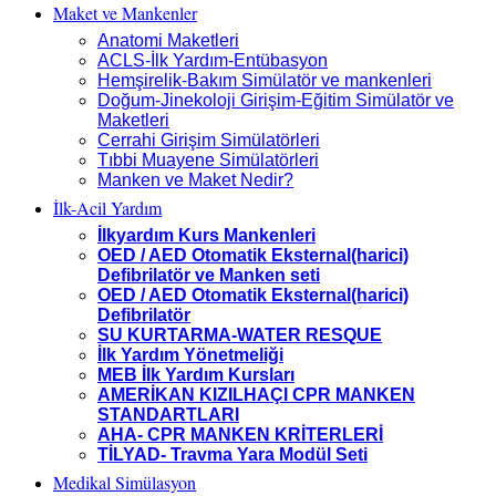
Maket ve Mankenler
Anatomi Maketleri
ACLS-İlk Yardım-Entübasyon
Hemşirelik-Bakım Simülatör ve mankenleri
Doğum-Jinekoloji Girişim-Eğitim Simülatör ve
Maketleri
Cerrahi Girişim Simülatörleri
Tıbbi Muayene Simülatörleri
Manken ve Maket Nedir?
İlk-Acil Yardım
İlkyardım Kurs Mankenleri
OED / AED Otomatik Eksternal(harici)
Defibrilatör ve Manken seti
OED / AED Otomatik Eksternal(harici)
Defibrilatör
SU KURTARMA-WATER RESQUE
İlk Yardım Yönetmeliği
MEB İlk Yardım Kursları
AMERİKAN KIZILHAÇI CPR MANKEN
STANDARTLARI
AHA- CPR MANKEN KRİTERLERİ
TİLYAD- Travma Yara Modül Seti
Medikal Simülasyon