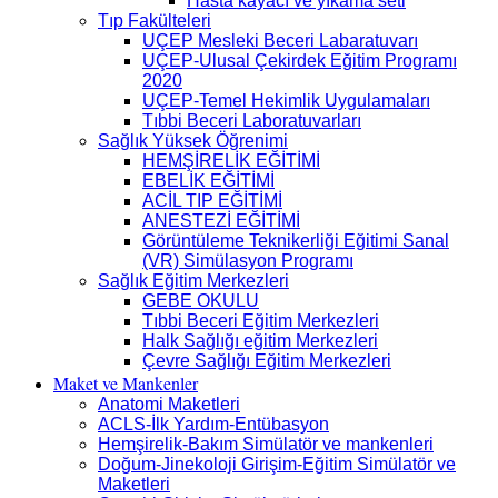
Hasta kayacı ve yıkama seti
Tıp Fakülteleri
UÇEP Mesleki Beceri Labaratuvarı
UÇEP-Ulusal Çekirdek Eğitim Programı
2020
UÇEP-Temel Hekimlik Uygulamaları
Tıbbi Beceri Laboratuvarları
Sağlık Yüksek Öğrenimi
HEMŞİRELİK EĞİTİMİ
EBELİK EĞİTİMİ
ACİL TIP EĞİTİMİ
ANESTEZİ EĞİTİMİ
Görüntüleme Teknikerliği Eğitimi Sanal
(VR) Simülasyon Programı
Sağlık Eğitim Merkezleri
GEBE OKULU
Tıbbi Beceri Eğitim Merkezleri
Halk Sağlığı eğitim Merkezleri
Çevre Sağlığı Eğitim Merkezleri
Maket ve Mankenler
Anatomi Maketleri
ACLS-İlk Yardım-Entübasyon
Hemşirelik-Bakım Simülatör ve mankenleri
Doğum-Jinekoloji Girişim-Eğitim Simülatör ve
Maketleri