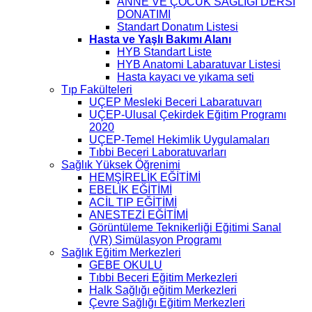
ANNE VE ÇOCUK SAĞLIĞI DERSİ
DONATIMI
Standart Donatım Listesi
Hasta ve Yaşlı Bakımı Alanı
HYB Standart Liste
HYB Anatomi Labaratuvar Listesi
Hasta kayacı ve yıkama seti
Tıp Fakülteleri
UÇEP Mesleki Beceri Labaratuvarı
UÇEP-Ulusal Çekirdek Eğitim Programı
2020
UÇEP-Temel Hekimlik Uygulamaları
Tıbbi Beceri Laboratuvarları
Sağlık Yüksek Öğrenimi
HEMŞİRELİK EĞİTİMİ
EBELİK EĞİTİMİ
ACİL TIP EĞİTİMİ
ANESTEZİ EĞİTİMİ
Görüntüleme Teknikerliği Eğitimi Sanal
(VR) Simülasyon Programı
Sağlık Eğitim Merkezleri
GEBE OKULU
Tıbbi Beceri Eğitim Merkezleri
Halk Sağlığı eğitim Merkezleri
Çevre Sağlığı Eğitim Merkezleri