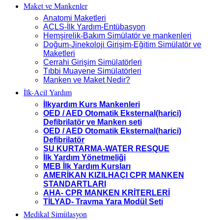
Maket ve Mankenler
Anatomi Maketleri
ACLS-İlk Yardım-Entübasyon
Hemşirelik-Bakım Simülatör ve mankenleri
Doğum-Jinekoloji Girişim-Eğitim Simülatör ve
Maketleri
Cerrahi Girişim Simülatörleri
Tıbbi Muayene Simülatörleri
Manken ve Maket Nedir?
İlk-Acil Yardım
İlkyardım Kurs Mankenleri
OED / AED Otomatik Eksternal(harici)
Defibrilatör ve Manken seti
OED / AED Otomatik Eksternal(harici)
Defibrilatör
SU KURTARMA-WATER RESQUE
İlk Yardım Yönetmeliği
MEB İlk Yardım Kursları
AMERİKAN KIZILHAÇI CPR MANKEN
STANDARTLARI
AHA- CPR MANKEN KRİTERLERİ
TİLYAD- Travma Yara Modül Seti
Medikal Simülasyon