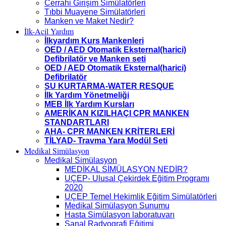
Cerrahi Girişim Simülatörleri
Tıbbi Muayene Simülatörleri
Manken ve Maket Nedir?
İlk-Acil Yardım
İlkyardım Kurs Mankenleri
OED / AED Otomatik Eksternal(harici)
Defibrilatör ve Manken seti
OED / AED Otomatik Eksternal(harici)
Defibrilatör
SU KURTARMA-WATER RESQUE
İlk Yardım Yönetmeliği
MEB İlk Yardım Kursları
AMERİKAN KIZILHAÇI CPR MANKEN
STANDARTLARI
AHA- CPR MANKEN KRİTERLERİ
TİLYAD- Travma Yara Modül Seti
Medikal Simülasyon
Medikal Simülasyon
MEDİKAL SİMÜLASYON NEDİR?
UÇEP- Ulusal Çekirdek Eğitim Programı
2020
UÇEP Temel Hekimlik Eğitim Simülatörleri
Medikal Simülasyon Sunumu
Hasta Simülasyon laboratuvarı
Sanal Radyografi Eğitimi