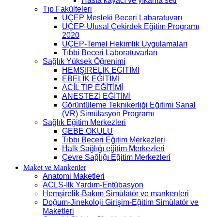
Hasta kayacı ve yıkama seti
Tıp Fakülteleri
UÇEP Mesleki Beceri Labaratuvarı
UÇEP-Ulusal Çekirdek Eğitim Programı
2020
UÇEP-Temel Hekimlik Uygulamaları
Tıbbi Beceri Laboratuvarları
Sağlık Yüksek Öğrenimi
HEMŞİRELİK EĞİTİMİ
EBELİK EĞİTİMİ
ACİL TIP EĞİTİMİ
ANESTEZİ EĞİTİMİ
Görüntüleme Teknikerliği Eğitimi Sanal
(VR) Simülasyon Programı
Sağlık Eğitim Merkezleri
GEBE OKULU
Tıbbi Beceri Eğitim Merkezleri
Halk Sağlığı eğitim Merkezleri
Çevre Sağlığı Eğitim Merkezleri
Maket ve Mankenler
Anatomi Maketleri
ACLS-İlk Yardım-Entübasyon
Hemşirelik-Bakım Simülatör ve mankenleri
Doğum-Jinekoloji Girişim-Eğitim Simülatör ve
Maketleri