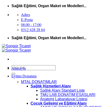
İçeriğe
Sağlık Eğitimi, Organ Maket ve Modelleri...
atla
Adres
E-Posta
08:00 - 17:00
0312 428 28 64
Sağlık Eğitimi, Organ Maket ve Modelleri...
Ara:
Anasayfa
Eğitim Donatımı
MTAL DONATIMLAR
Sağlık Hizmetleri Alanı
Sağlık Alanı Standart Liste
TMU LAB DONATIM ESASLARI
Anatomi Labaratuvar Listesi
Çocuk Gelişimi ve Eğitimi Alanı