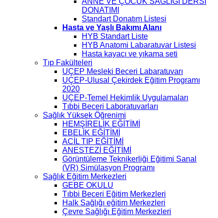
ANNE VE ÇOCUK SAĞLIĞI DERSİ
DONATIMI
Standart Donatım Listesi
Hasta ve Yaşlı Bakımı Alanı
HYB Standart Liste
HYB Anatomi Labaratuvar Listesi
Hasta kayacı ve yıkama seti
Tıp Fakülteleri
UÇEP Mesleki Beceri Labaratuvarı
UÇEP-Ulusal Çekirdek Eğitim Programı
2020
UÇEP-Temel Hekimlik Uygulamaları
Tıbbi Beceri Laboratuvarları
Sağlık Yüksek Öğrenimi
HEMŞİRELİK EĞİTİMİ
EBELİK EĞİTİMİ
ACİL TIP EĞİTİMİ
ANESTEZİ EĞİTİMİ
Görüntüleme Teknikerliği Eğitimi Sanal
(VR) Simülasyon Programı
Sağlık Eğitim Merkezleri
GEBE OKULU
Tıbbi Beceri Eğitim Merkezleri
Halk Sağlığı eğitim Merkezleri
Çevre Sağlığı Eğitim Merkezleri