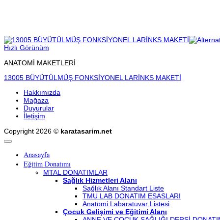
Hızlı Görünüm
ANATOMİ MAKETLERİ
13005 BÜYÜTÜLMÜŞ FONKSİYONEL LARİNKS MAKETİ
Hakkımızda
Mağaza
Duyurular
İletişim
Copyright 2026 ©
karatasarim.net
Anasayfa
Eğitim Donatımı
MTAL DONATIMLAR
Sağlık Hizmetleri Alanı
Sağlık Alanı Standart Liste
TMU LAB DONATIM ESASLARI
Anatomi Labaratuvar Listesi
Çocuk Gelişimi ve Eğitimi Alanı
ANNE VE ÇOCUK SAĞLIĞI DERSİ DONATI