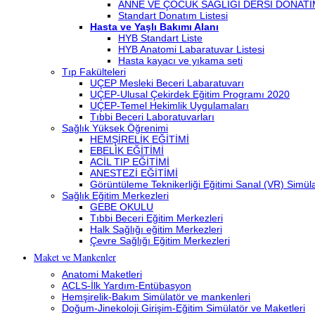
ANNE VE ÇOCUK SAĞLIĞI DERSİ DONATI
Standart Donatım Listesi
Hasta ve Yaşlı Bakımı Alanı
HYB Standart Liste
HYB Anatomi Labaratuvar Listesi
Hasta kayacı ve yıkama seti
Tıp Fakülteleri
UÇEP Mesleki Beceri Labaratuvarı
UÇEP-Ulusal Çekirdek Eğitim Programı 2020
UÇEP-Temel Hekimlik Uygulamaları
Tıbbi Beceri Laboratuvarları
Sağlık Yüksek Öğrenimi
HEMŞİRELİK EĞİTİMİ
EBELİK EĞİTİMİ
ACİL TIP EĞİTİMİ
ANESTEZİ EĞİTİMİ
Görüntüleme Teknikerliği Eğitimi Sanal (VR) Simü
Sağlık Eğitim Merkezleri
GEBE OKULU
Tıbbi Beceri Eğitim Merkezleri
Halk Sağlığı eğitim Merkezleri
Çevre Sağlığı Eğitim Merkezleri
Maket ve Mankenler
Anatomi Maketleri
ACLS-İlk Yardım-Entübasyon
Hemşirelik-Bakım Simülatör ve mankenleri
Doğum-Jinekoloji Girişim-Eğitim Simülatör ve Maketleri