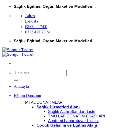
İçeriğe
Sağlık Eğitimi, Organ Maket ve Modelleri...
atla
Adres
E-Posta
08:00 - 17:00
0312 428 28 64
Sağlık Eğitimi, Organ Maket ve Modelleri...
Ara:
Anasayfa
Eğitim Donatımı
MTAL DONATIMLAR
Sağlık Hizmetleri Alanı
Sağlık Alanı Standart Liste
TMU LAB DONATIM ESASLARI
Anatomi Labaratuvar Listesi
Çocuk Gelişimi ve Eğitimi Alanı