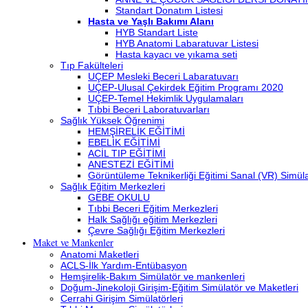
Standart Donatım Listesi
Hasta ve Yaşlı Bakımı Alanı
HYB Standart Liste
HYB Anatomi Labaratuvar Listesi
Hasta kayacı ve yıkama seti
Tıp Fakülteleri
UÇEP Mesleki Beceri Labaratuvarı
UÇEP-Ulusal Çekirdek Eğitim Programı 2020
UÇEP-Temel Hekimlik Uygulamaları
Tıbbi Beceri Laboratuvarları
Sağlık Yüksek Öğrenimi
HEMŞİRELİK EĞİTİMİ
EBELİK EĞİTİMİ
ACİL TIP EĞİTİMİ
ANESTEZİ EĞİTİMİ
Görüntüleme Teknikerliği Eğitimi Sanal (VR) Simü
Sağlık Eğitim Merkezleri
GEBE OKULU
Tıbbi Beceri Eğitim Merkezleri
Halk Sağlığı eğitim Merkezleri
Çevre Sağlığı Eğitim Merkezleri
Maket ve Mankenler
Anatomi Maketleri
ACLS-İlk Yardım-Entübasyon
Hemşirelik-Bakım Simülatör ve mankenleri
Doğum-Jinekoloji Girişim-Eğitim Simülatör ve Maketleri
Cerrahi Girişim Simülatörleri