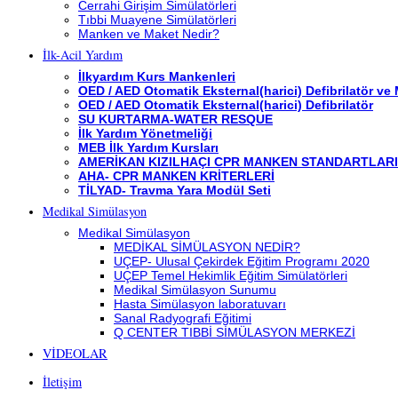
Cerrahi Girişim Simülatörleri
Tıbbi Muayene Simülatörleri
Manken ve Maket Nedir?
İlk-Acil Yardım
İlkyardım Kurs Mankenleri
OED / AED Otomatik Eksternal(harici) Defibrilatör ve
OED / AED Otomatik Eksternal(harici) Defibrilatör
SU KURTARMA-WATER RESQUE
İlk Yardım Yönetmeliği
MEB İlk Yardım Kursları
AMERİKAN KIZILHAÇI CPR MANKEN STANDARTLARI
AHA- CPR MANKEN KRİTERLERİ
TİLYAD- Travma Yara Modül Seti
Medikal Simülasyon
Medikal Simülasyon
MEDİKAL SİMÜLASYON NEDİR?
UÇEP- Ulusal Çekirdek Eğitim Programı 2020
UÇEP Temel Hekimlik Eğitim Simülatörleri
Medikal Simülasyon Sunumu
Hasta Simülasyon laboratuvarı
Sanal Radyografi Eğitimi
Q CENTER TIBBİ SİMÜLASYON MERKEZİ
VİDEOLAR
İletişim