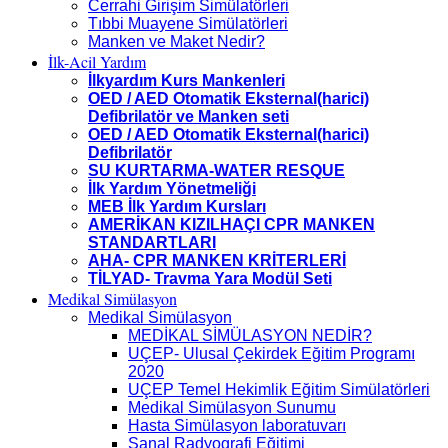
Cerrahi Girişim Simülatörleri
Tıbbi Muayene Simülatörleri
Manken ve Maket Nedir?
İlk-Acil Yardım
İlkyardım Kurs Mankenleri
OED / AED Otomatik Eksternal(harici)
Defibrilatör ve Manken seti
OED / AED Otomatik Eksternal(harici)
Defibrilatör
SU KURTARMA-WATER RESQUE
İlk Yardım Yönetmeliği
MEB İlk Yardım Kursları
AMERİKAN KIZILHAÇI CPR MANKEN
STANDARTLARI
AHA- CPR MANKEN KRİTERLERİ
TİLYAD- Travma Yara Modül Seti
Medikal Simülasyon
Medikal Simülasyon
MEDİKAL SİMÜLASYON NEDİR?
UÇEP- Ulusal Çekirdek Eğitim Programı
2020
UÇEP Temel Hekimlik Eğitim Simülatörleri
Medikal Simülasyon Sunumu
Hasta Simülasyon laboratuvarı
Sanal Radyografi Eğitimi