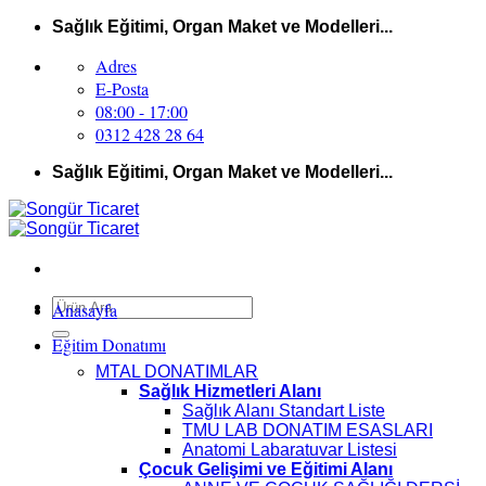
İçeriğe
Sağlık Eğitimi, Organ Maket ve Modelleri...
atla
Adres
E-Posta
08:00 - 17:00
0312 428 28 64
Sağlık Eğitimi, Organ Maket ve Modelleri...
Ara:
Anasayfa
Eğitim Donatımı
MTAL DONATIMLAR
Sağlık Hizmetleri Alanı
Sağlık Alanı Standart Liste
TMU LAB DONATIM ESASLARI
Anatomi Labaratuvar Listesi
Çocuk Gelişimi ve Eğitimi Alanı