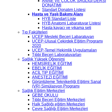
ANNE VE ÇOCUK SAĞLIĞI DERSİ
DONATIMI
Standart Donatım Listesi
Hasta ve Yaşlı Bakımı Alanı
HYB Standart Liste
HYB Anatomi Labaratuvar Listesi
Hasta kayacı ve yıkama seti
Tıp Fakülteleri
UÇEP Mesleki Beceri Labaratuvarı
UÇEP-Ulusal Çekirdek Eğitim Programı
2020
UÇEP-Temel Hekimlik Uygulamaları
Tıbbi Beceri Laboratuvarları
Sağlık Yüksek Öğrenimi
HEMŞİRELİK EĞİTİMİ
EBELİK EĞİTİMİ
ACİL TIP EĞİTİMİ
ANESTEZİ EĞİTİMİ
Görüntüleme Teknikerliği Eğitimi Sanal
(VR) Simülasyon Programı
Sağlık Eğitim Merkezleri
GEBE OKULU
Tıbbi Beceri Eğitim Merkezleri
Halk Sağlığı eğitim Merkezleri
Çevre Sağlığı Eğitim Merkezleri