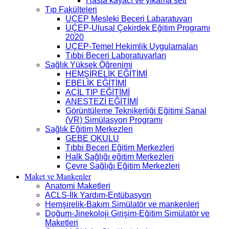
Hasta kayacı ve yıkama seti
Tıp Fakülteleri
UÇEP Mesleki Beceri Labaratuvarı
UÇEP-Ulusal Çekirdek Eğitim Programı
2020
UÇEP-Temel Hekimlik Uygulamaları
Tıbbi Beceri Laboratuvarları
Sağlık Yüksek Öğrenimi
HEMŞİRELİK EĞİTİMİ
EBELİK EĞİTİMİ
ACİL TIP EĞİTİMİ
ANESTEZİ EĞİTİMİ
Görüntüleme Teknikerliği Eğitimi Sanal
(VR) Simülasyon Programı
Sağlık Eğitim Merkezleri
GEBE OKULU
Tıbbi Beceri Eğitim Merkezleri
Halk Sağlığı eğitim Merkezleri
Çevre Sağlığı Eğitim Merkezleri
Maket ve Mankenler
Anatomi Maketleri
ACLS-İlk Yardım-Entübasyon
Hemşirelik-Bakım Simülatör ve mankenleri
Doğum-Jinekoloji Girişim-Eğitim Simülatör ve
Maketleri