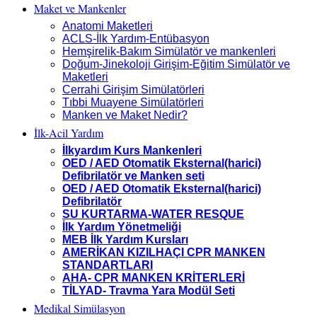
Maket ve Mankenler
Anatomi Maketleri
ACLS-İlk Yardım-Entübasyon
Hemşirelik-Bakım Simülatör ve mankenleri
Doğum-Jinekoloji Girişim-Eğitim Simülatör ve
Maketleri
Cerrahi Girişim Simülatörleri
Tıbbi Muayene Simülatörleri
Manken ve Maket Nedir?
İlk-Acil Yardım
İlkyardım Kurs Mankenleri
OED / AED Otomatik Eksternal(harici)
Defibrilatör ve Manken seti
OED / AED Otomatik Eksternal(harici)
Defibrilatör
SU KURTARMA-WATER RESQUE
İlk Yardım Yönetmeliği
MEB İlk Yardım Kursları
AMERİKAN KIZILHAÇI CPR MANKEN
STANDARTLARI
AHA- CPR MANKEN KRİTERLERİ
TİLYAD- Travma Yara Modül Seti
Medikal Simülasyon