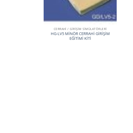
CERRAHİ / GİRİŞİM SİMÜLATÖRLERİ
HG-LV5 MİNÖR CERRAHİ GİRİŞİM
EĞİTİMİ KİTİ