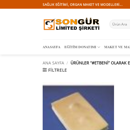
İçeriğe
SAĞLIK EĞITIMI, ORGAN MAKET VE MODELLERI...
atla
Ara:
ANASAYFA
EĞITIM DONATIMI
MAKET VE M
ANA SAYFA
/
ÜRÜNLER “#ETBENI” OLARAK E
FILTRELE