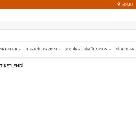
ADRES
ANKENLER
İLK-ACIL YARDIM
MEDIKAL SIMÜLASYON
VİDEOLAR
TIKETLENDI