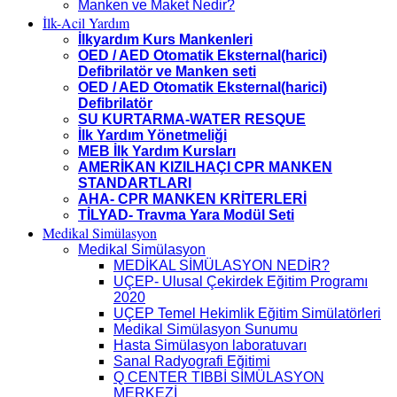
Manken ve Maket Nedir?
İlk-Acil Yardım
İlkyardım Kurs Mankenleri
OED / AED Otomatik Eksternal(harici)
Defibrilatör ve Manken seti
OED / AED Otomatik Eksternal(harici)
Defibrilatör
SU KURTARMA-WATER RESQUE
İlk Yardım Yönetmeliği
MEB İlk Yardım Kursları
AMERİKAN KIZILHAÇI CPR MANKEN
STANDARTLARI
AHA- CPR MANKEN KRİTERLERİ
TİLYAD- Travma Yara Modül Seti
Medikal Simülasyon
Medikal Simülasyon
MEDİKAL SİMÜLASYON NEDİR?
UÇEP- Ulusal Çekirdek Eğitim Programı
2020
UÇEP Temel Hekimlik Eğitim Simülatörleri
Medikal Simülasyon Sunumu
Hasta Simülasyon laboratuvarı
Sanal Radyografi Eğitimi
Q CENTER TIBBİ SİMÜLASYON
MERKEZİ