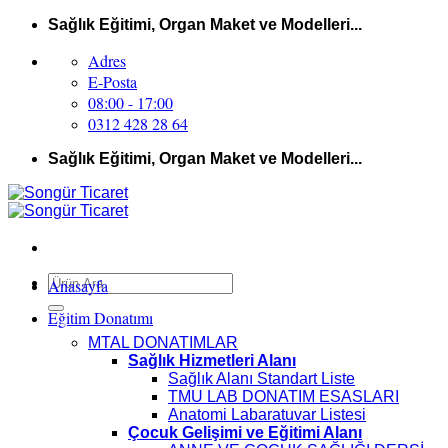
İçeriğe
Sağlık Eğitimi, Organ Maket ve Modelleri...
atla
Adres
E-Posta
08:00 - 17:00
0312 428 28 64
Sağlık Eğitimi, Organ Maket ve Modelleri...
Ara:
Anasayfa
Eğitim Donatımı
MTAL DONATIMLAR
Sağlık Hizmetleri Alanı
Sağlık Alanı Standart Liste
TMU LAB DONATIM ESASLARI
Anatomi Labaratuvar Listesi
Çocuk Gelişimi ve Eğitimi Alanı