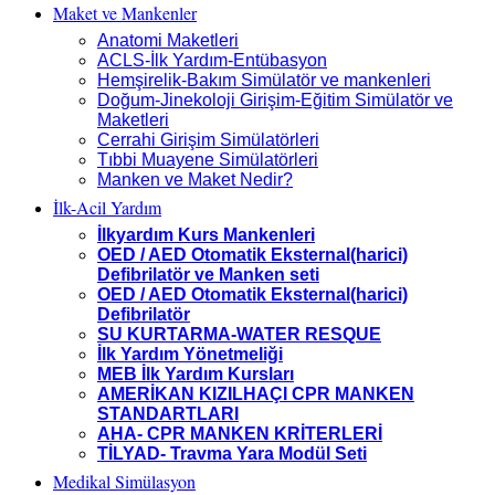
Maket ve Mankenler
Anatomi Maketleri
ACLS-İlk Yardım-Entübasyon
Hemşirelik-Bakım Simülatör ve mankenleri
Doğum-Jinekoloji Girişim-Eğitim Simülatör ve
Maketleri
Cerrahi Girişim Simülatörleri
Tıbbi Muayene Simülatörleri
Manken ve Maket Nedir?
İlk-Acil Yardım
İlkyardım Kurs Mankenleri
OED / AED Otomatik Eksternal(harici)
Defibrilatör ve Manken seti
OED / AED Otomatik Eksternal(harici)
Defibrilatör
SU KURTARMA-WATER RESQUE
İlk Yardım Yönetmeliği
MEB İlk Yardım Kursları
AMERİKAN KIZILHAÇI CPR MANKEN
STANDARTLARI
AHA- CPR MANKEN KRİTERLERİ
TİLYAD- Travma Yara Modül Seti
Medikal Simülasyon