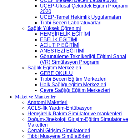
UÇEP Mesleki Beceri Labaratuvarı
UÇEP-Ulusal Çekirdek Eğitim Programı
2020
UÇEP-Temel Hekimlik Uygulamaları
Tıbbi Beceri Laboratuvarları
Sağlık Yüksek Öğrenimi
HEMŞİRELİK EĞİTİMİ
EBELİK EĞİTİMİ
ACİL TIP EĞİTİMİ
ANESTEZİ EĞİTİMİ
Görüntüleme Teknikerliği Eğitimi Sanal
(VR) Simülasyon Programı
Sağlık Eğitim Merkezleri
GEBE OKULU
Tıbbi Beceri Eğitim Merkezleri
Halk Sağlığı eğitim Merkezleri
Çevre Sağlığı Eğitim Merkezleri
Maket ve Mankenler
Anatomi Maketleri
ACLS-İlk Yardım-Entübasyon
Hemşirelik-Bakım Simülatör ve mankenleri
Doğum-Jinekoloji Girişim-Eğitim Simülatör ve
Maketleri
Cerrahi Girişim Simülatörleri
Tıbbi Muayene Simülatörleri