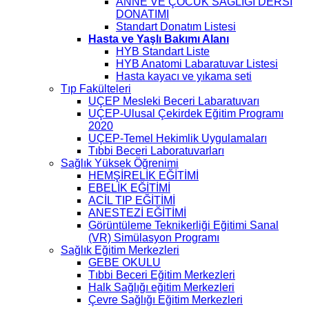
ANNE VE ÇOCUK SAĞLIĞI DERSİ
DONATIMI
Standart Donatım Listesi
Hasta ve Yaşlı Bakımı Alanı
HYB Standart Liste
HYB Anatomi Labaratuvar Listesi
Hasta kayacı ve yıkama seti
Tıp Fakülteleri
UÇEP Mesleki Beceri Labaratuvarı
UÇEP-Ulusal Çekirdek Eğitim Programı
2020
UÇEP-Temel Hekimlik Uygulamaları
Tıbbi Beceri Laboratuvarları
Sağlık Yüksek Öğrenimi
HEMŞİRELİK EĞİTİMİ
EBELİK EĞİTİMİ
ACİL TIP EĞİTİMİ
ANESTEZİ EĞİTİMİ
Görüntüleme Teknikerliği Eğitimi Sanal
(VR) Simülasyon Programı
Sağlık Eğitim Merkezleri
GEBE OKULU
Tıbbi Beceri Eğitim Merkezleri
Halk Sağlığı eğitim Merkezleri
Çevre Sağlığı Eğitim Merkezleri