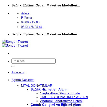
İçeriğe
Sağlık Eğitimi, Organ Maket ve Modelleri...
atla
Adres
E-Posta
08:00 - 17:00
0312 428 28 64
Sağlık Eğitimi, Organ Maket ve Modelleri...
Ara:
Anasayfa
Eğitim Donatımı
MTAL DONATIMLAR
Sağlık Hizmetleri Alanı
Sağlık Alanı Standart Liste
TMU LAB DONATIM ESASLARI
Anatomi Labaratuvar Listesi
Çocuk Gelişimi ve Eğitimi Alanı