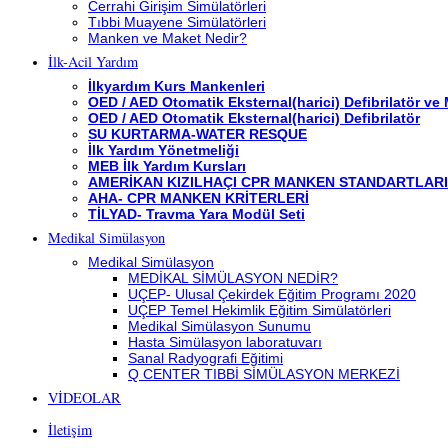
Cerrahi Girişim Simülatörleri
Tıbbi Muayene Simülatörleri
Manken ve Maket Nedir?
İlk-Acil Yardım
İlkyardım Kurs Mankenleri
OED / AED Otomatik Eksternal(harici) Defibrilatör ve
OED / AED Otomatik Eksternal(harici) Defibrilatör
SU KURTARMA-WATER RESQUE
İlk Yardım Yönetmeliği
MEB İlk Yardım Kursları
AMERİKAN KIZILHAÇI CPR MANKEN STANDARTLARI
AHA- CPR MANKEN KRİTERLERİ
TİLYAD- Travma Yara Modül Seti
Medikal Simülasyon
Medikal Simülasyon
MEDİKAL SİMÜLASYON NEDİR?
UÇEP- Ulusal Çekirdek Eğitim Programı 2020
UÇEP Temel Hekimlik Eğitim Simülatörleri
Medikal Simülasyon Sunumu
Hasta Simülasyon laboratuvarı
Sanal Radyografi Eğitimi
Q CENTER TIBBİ SİMÜLASYON MERKEZİ
VİDEOLAR
İletişim