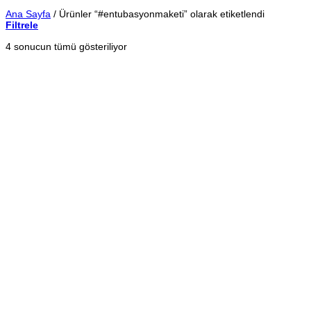
Ana Sayfa
/
Ürünler “#entubasyonmaketi” olarak etiketlendi
Filtrele
En
4 sonucun tümü gösteriliyor
yeniye
göre
sıralandı