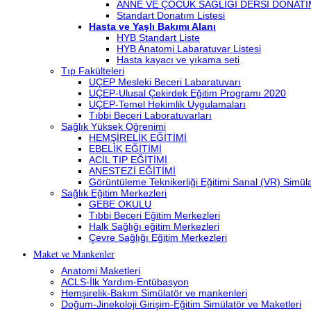
ANNE VE ÇOCUK SAĞLIĞI DERSİ DONATI
Standart Donatım Listesi
Hasta ve Yaşlı Bakımı Alanı
HYB Standart Liste
HYB Anatomi Labaratuvar Listesi
Hasta kayacı ve yıkama seti
Tıp Fakülteleri
UÇEP Mesleki Beceri Labaratuvarı
UÇEP-Ulusal Çekirdek Eğitim Programı 2020
UÇEP-Temel Hekimlik Uygulamaları
Tıbbi Beceri Laboratuvarları
Sağlık Yüksek Öğrenimi
HEMŞİRELİK EĞİTİMİ
EBELİK EĞİTİMİ
ACİL TIP EĞİTİMİ
ANESTEZİ EĞİTİMİ
Görüntüleme Teknikerliği Eğitimi Sanal (VR) Simü
Sağlık Eğitim Merkezleri
GEBE OKULU
Tıbbi Beceri Eğitim Merkezleri
Halk Sağlığı eğitim Merkezleri
Çevre Sağlığı Eğitim Merkezleri
Maket ve Mankenler
Anatomi Maketleri
ACLS-İlk Yardım-Entübasyon
Hemşirelik-Bakım Simülatör ve mankenleri
Doğum-Jinekoloji Girişim-Eğitim Simülatör ve Maketleri