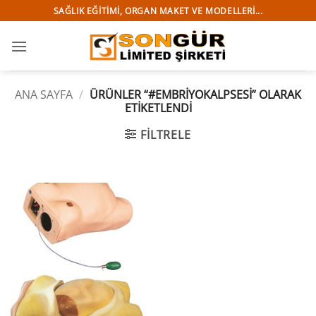
İçeriğe
SAĞLIK EĞITIMI, ORGAN MAKET VE MODELLERI...
atla
ANA SAYFA
/
ÜRÜNLER “#EMBRIYOKALPSESI” OLARAK
ETIKETLENDI
FILTRELE