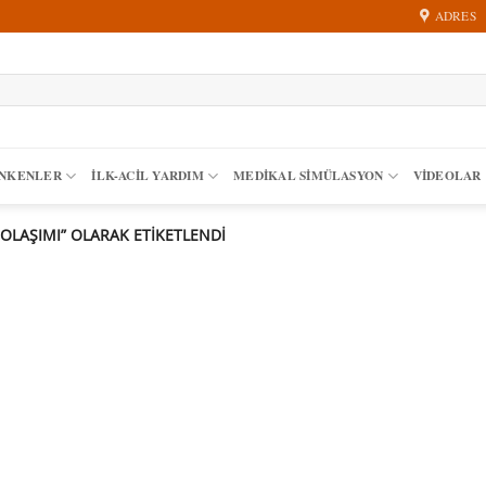
ADRES
ANKENLER
İLK-ACIL YARDIM
MEDIKAL SIMÜLASYON
VİDEOLAR
LAŞIMI” OLARAK ETIKETLENDI