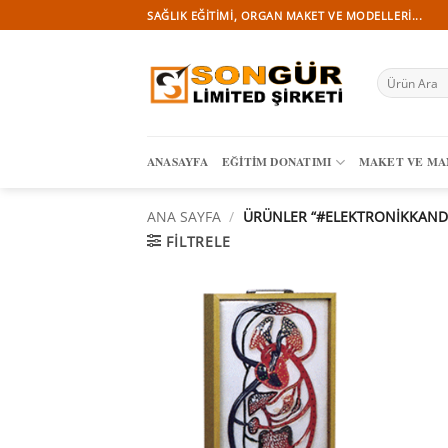
İçeriğe
SAĞLIK EĞITIMI, ORGAN MAKET VE MODELLERI...
atla
Ara:
ANASAYFA
EĞITIM DONATIMI
MAKET VE M
ANA SAYFA
/
ÜRÜNLER “#ELEKTRONİKKANDO
FILTRELE