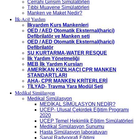
Cerrahi Girişim Simülatörleri
Tıbbi Muayene Simülatörleri
Manken ve Maket Nedir?
İlk-Acil Yardım
İlkyardım Kurs Mankenleri
OED / AED Otomatik Eksternal(harici)
Defibrilatör ve Manken seti
OED / AED Otomatik Eksternal(harici)
Defibrilatör
SU KURTARMA-WATER RESQUE
İlk Yardım Yönetmeliği
MEB İlk Yardım Kursları
AMERİKAN KIZILHAÇI CPR MANKEN
STANDARTLARI
AHA- CPR MANKEN KRİTERLERİ
TİLYAD- Travma Yara Modül Seti
Medikal Simülasyon
Medikal Simülasyon
MEDİKAL SİMÜLASYON NEDİR?
UÇEP- Ulusal Çekirdek Eğitim Programı
2020
UÇEP Temel Hekimlik Eğitim Simülatörleri
Medikal Simülasyon Sunumu
Hasta Simülasyon laboratuvarı
Sanal Radyografi Eğitimi