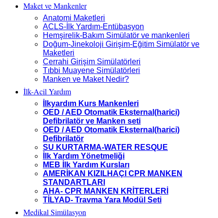
Maket ve Mankenler
Anatomi Maketleri
ACLS-İlk Yardım-Entübasyon
Hemşirelik-Bakım Simülatör ve mankenleri
Doğum-Jinekoloji Girişim-Eğitim Simülatör ve
Maketleri
Cerrahi Girişim Simülatörleri
Tıbbi Muayene Simülatörleri
Manken ve Maket Nedir?
İlk-Acil Yardım
İlkyardım Kurs Mankenleri
OED / AED Otomatik Eksternal(harici)
Defibrilatör ve Manken seti
OED / AED Otomatik Eksternal(harici)
Defibrilatör
SU KURTARMA-WATER RESQUE
İlk Yardım Yönetmeliği
MEB İlk Yardım Kursları
AMERİKAN KIZILHAÇI CPR MANKEN
STANDARTLARI
AHA- CPR MANKEN KRİTERLERİ
TİLYAD- Travma Yara Modül Seti
Medikal Simülasyon