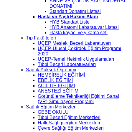
ANNE VE ÇOCUK SAĞLIĞI DERSİ
DONATIMI
Standart Donatım Listesi
Hasta ve Yaşlı Bakımı Alanı
HYB Standart Liste
HYB Anatomi Labaratuvar Listesi
Hasta kayacı ve yıkama seti
Tıp Fakülteleri
UÇEP Mesleki Beceri Labaratuvarı
UÇEP-Ulusal Çekirdek Eğitim Programı
2020
UÇEP-Temel Hekimlik Uygulamaları
Tıbbi Beceri Laboratuvarları
Sağlık Yüksek Öğrenimi
HEMŞİRELİK EĞİTİMİ
EBELİK EĞİTİMİ
ACİL TIP EĞİTİMİ
ANESTEZİ EĞİTİMİ
Görüntüleme Teknikerliği Eğitimi Sanal
(VR) Simülasyon Programı
Sağlık Eğitim Merkezleri
GEBE OKULU
Tıbbi Beceri Eğitim Merkezleri
Halk Sağlığı eğitim Merkezleri
Çevre Sağlığı Eğitim Merkezleri