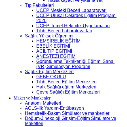
Hasta kayacı ve yıkama seti
Tıp Fakülteleri
UÇEP Mesleki Beceri Labaratuvarı
UÇEP-Ulusal Çekirdek Eğitim Programı
2020
UÇEP-Temel Hekimlik Uygulamaları
Tıbbi Beceri Laboratuvarları
Sağlık Yüksek Öğrenimi
HEMŞİRELİK EĞİTİMİ
EBELİK EĞİTİMİ
ACİL TIP EĞİTİMİ
ANESTEZİ EĞİTİMİ
Görüntüleme Teknikerliği Eğitimi Sanal
(VR) Simülasyon Programı
Sağlık Eğitim Merkezleri
GEBE OKULU
Tıbbi Beceri Eğitim Merkezleri
Halk Sağlığı eğitim Merkezleri
Çevre Sağlığı Eğitim Merkezleri
Maket ve Mankenler
Anatomi Maketleri
ACLS-İlk Yardım-Entübasyon
Hemşirelik-Bakım Simülatör ve mankenleri
Doğum-Jinekoloji Girişim-Eğitim Simülatör ve
Maketleri