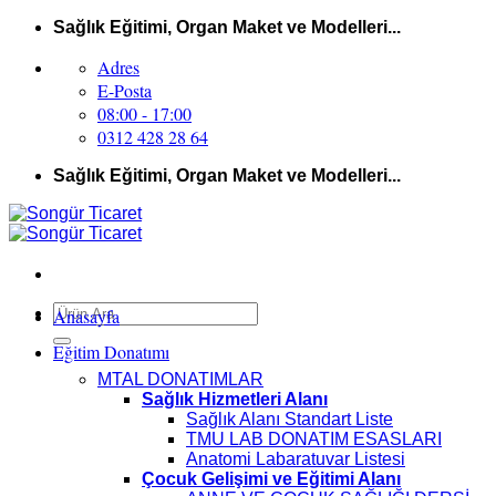
İçeriğe
Sağlık Eğitimi, Organ Maket ve Modelleri...
atla
Adres
E-Posta
08:00 - 17:00
0312 428 28 64
Sağlık Eğitimi, Organ Maket ve Modelleri...
Ara:
Anasayfa
Eğitim Donatımı
MTAL DONATIMLAR
Sağlık Hizmetleri Alanı
Sağlık Alanı Standart Liste
TMU LAB DONATIM ESASLARI
Anatomi Labaratuvar Listesi
Çocuk Gelişimi ve Eğitimi Alanı