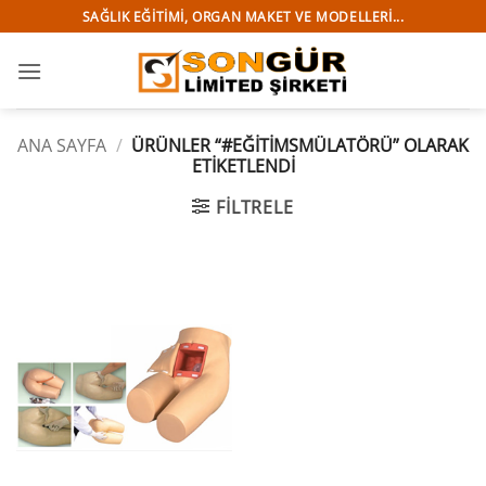
İçeriğe
SAĞLIK EĞITIMI, ORGAN MAKET VE MODELLERI...
atla
ANA SAYFA
/
ÜRÜNLER “#EĞITIMSMÜLATÖRÜ” OLARAK
ETIKETLENDI
FILTRELE