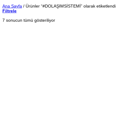
Ana Sayfa
/
Ürünler “#DOLAŞIMSİSTEMİ” olarak etiketlendi
Filtrele
En
7 sonucun tümü gösteriliyor
yeniye
göre
sıralandı