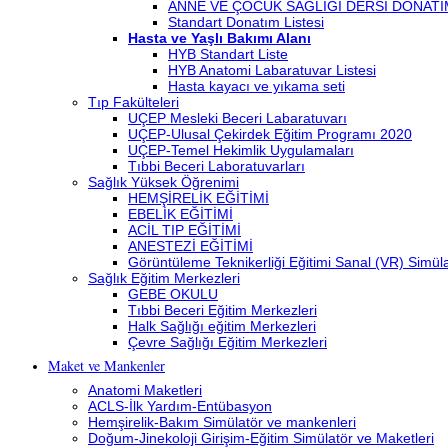
ANNE VE ÇOCUK SAĞLIĞI DERSİ DONATI
Standart Donatım Listesi
Hasta ve Yaşlı Bakımı Alanı
HYB Standart Liste
HYB Anatomi Labaratuvar Listesi
Hasta kayacı ve yıkama seti
Tıp Fakülteleri
UÇEP Mesleki Beceri Labaratuvarı
UÇEP-Ulusal Çekirdek Eğitim Programı 2020
UÇEP-Temel Hekimlik Uygulamaları
Tıbbi Beceri Laboratuvarları
Sağlık Yüksek Öğrenimi
HEMŞİRELİK EĞİTİMİ
EBELİK EĞİTİMİ
ACİL TIP EĞİTİMİ
ANESTEZİ EĞİTİMİ
Görüntüleme Teknikerliği Eğitimi Sanal (VR) Simü
Sağlık Eğitim Merkezleri
GEBE OKULU
Tıbbi Beceri Eğitim Merkezleri
Halk Sağlığı eğitim Merkezleri
Çevre Sağlığı Eğitim Merkezleri
Maket ve Mankenler
Anatomi Maketleri
ACLS-İlk Yardım-Entübasyon
Hemşirelik-Bakım Simülatör ve mankenleri
Doğum-Jinekoloji Girişim-Eğitim Simülatör ve Maketleri