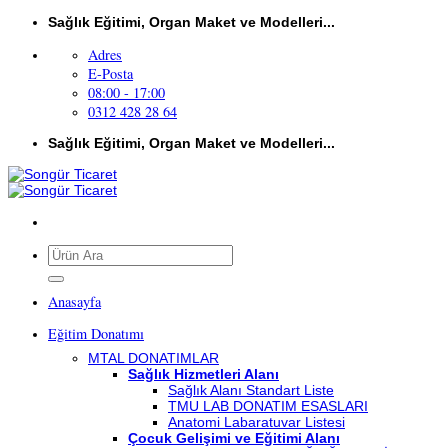
İçeriğe
Sağlık Eğitimi, Organ Maket ve Modelleri...
atla
Adres
E-Posta
08:00 - 17:00
0312 428 28 64
Sağlık Eğitimi, Organ Maket ve Modelleri...
Ara:
Anasayfa
Eğitim Donatımı
MTAL DONATIMLAR
Sağlık Hizmetleri Alanı
Sağlık Alanı Standart Liste
TMU LAB DONATIM ESASLARI
Anatomi Labaratuvar Listesi
Çocuk Gelişimi ve Eğitimi Alanı