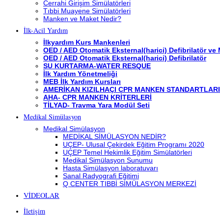
Cerrahi Girişim Simülatörleri
Tıbbi Muayene Simülatörleri
Manken ve Maket Nedir?
İlk-Acil Yardım
İlkyardım Kurs Mankenleri
OED / AED Otomatik Eksternal(harici) Defibrilatör ve
OED / AED Otomatik Eksternal(harici) Defibrilatör
SU KURTARMA-WATER RESQUE
İlk Yardım Yönetmeliği
MEB İlk Yardım Kursları
AMERİKAN KIZILHAÇI CPR MANKEN STANDARTLARI
AHA- CPR MANKEN KRİTERLERİ
TİLYAD- Travma Yara Modül Seti
Medikal Simülasyon
Medikal Simülasyon
MEDİKAL SİMÜLASYON NEDİR?
UÇEP- Ulusal Çekirdek Eğitim Programı 2020
UÇEP Temel Hekimlik Eğitim Simülatörleri
Medikal Simülasyon Sunumu
Hasta Simülasyon laboratuvarı
Sanal Radyografi Eğitimi
Q CENTER TIBBİ SİMÜLASYON MERKEZİ
VİDEOLAR
İletişim