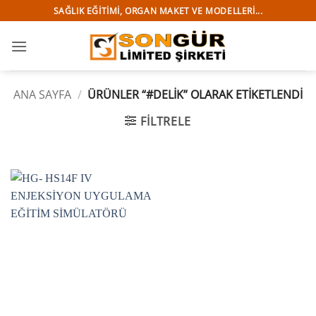
İçeriğe
SAĞLIK EĞITIMI, ORGAN MAKET VE MODELLERI...
atla
ANA SAYFA
/
ÜRÜNLER “#DELIK” OLARAK ETIKETLENDI
FILTRELE