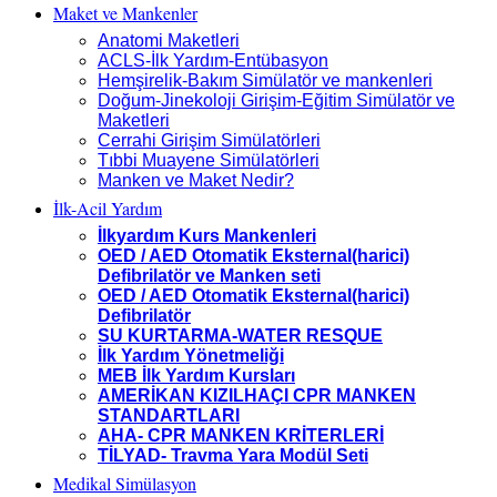
Maket ve Mankenler
Anatomi Maketleri
ACLS-İlk Yardım-Entübasyon
Hemşirelik-Bakım Simülatör ve mankenleri
Doğum-Jinekoloji Girişim-Eğitim Simülatör ve
Maketleri
Cerrahi Girişim Simülatörleri
Tıbbi Muayene Simülatörleri
Manken ve Maket Nedir?
İlk-Acil Yardım
İlkyardım Kurs Mankenleri
OED / AED Otomatik Eksternal(harici)
Defibrilatör ve Manken seti
OED / AED Otomatik Eksternal(harici)
Defibrilatör
SU KURTARMA-WATER RESQUE
İlk Yardım Yönetmeliği
MEB İlk Yardım Kursları
AMERİKAN KIZILHAÇI CPR MANKEN
STANDARTLARI
AHA- CPR MANKEN KRİTERLERİ
TİLYAD- Travma Yara Modül Seti
Medikal Simülasyon