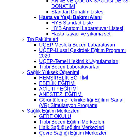
ANNE VE ÇOCUK SAĞLIĞI DERSİ
DONATIMI
Standart Donatım Listesi
Hasta ve Yaşlı Bakımı Alanı
HYB Standart Liste
HYB Anatomi Labaratuvar Listesi
Hasta kayacı ve yıkama seti
Tıp Fakülteleri
UÇEP Mesleki Beceri Labaratuvarı
UÇEP-Ulusal Çekirdek Eğitim Programı
2020
UÇEP-Temel Hekimlik Uygulamaları
Tıbbi Beceri Laboratuvarları
Sağlık Yüksek Öğrenimi
HEMŞİRELİK EĞİTİMİ
EBELİK EĞİTİMİ
ACİL TIP EĞİTİMİ
ANESTEZİ EĞİTİMİ
Görüntüleme Teknikerliği Eğitimi Sanal
(VR) Simülasyon Programı
Sağlık Eğitim Merkezleri
GEBE OKULU
Tıbbi Beceri Eğitim Merkezleri
Halk Sağlığı eğitim Merkezleri
Çevre Sağlığı Eğitim Merkezleri