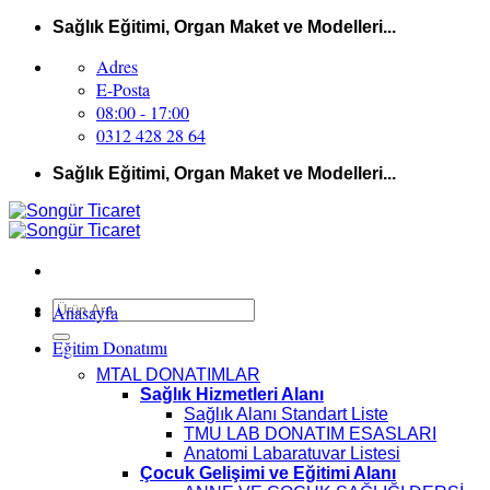
İçeriğe
Sağlık Eğitimi, Organ Maket ve Modelleri...
atla
Adres
E-Posta
08:00 - 17:00
0312 428 28 64
Sağlık Eğitimi, Organ Maket ve Modelleri...
Ara:
Anasayfa
Eğitim Donatımı
MTAL DONATIMLAR
Sağlık Hizmetleri Alanı
Sağlık Alanı Standart Liste
TMU LAB DONATIM ESASLARI
Anatomi Labaratuvar Listesi
Çocuk Gelişimi ve Eğitimi Alanı