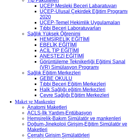
Tıp Fakülteleri
UÇEP Mesleki Beceri Labaratuvarı
UÇEP-Ulusal Çekirdek Eğitim Programı
2020
UÇEP-Temel Hekimlik Uygulamaları
Tıbbi Beceri Laboratuvarları
Sağlık Yüksek Öğrenimi
HEMŞİRELİK EĞİTİMİ
EBELİK EĞİTİMİ
ACİL TIP EĞİTİMİ
ANESTEZİ EĞİTİMİ
Görüntüleme Teknikerliği Eğitimi Sanal
(VR) Simülasyon Programı
Sağlık Eğitim Merkezleri
GEBE OKULU
Tıbbi Beceri Eğitim Merkezleri
Halk Sağlığı eğitim Merkezleri
Çevre Sağlığı Eğitim Merkezleri
Maket ve Mankenler
Anatomi Maketleri
ACLS-İlk Yardım-Entübasyon
Hemşirelik-Bakım Simülatör ve mankenleri
Doğum-Jinekoloji Girişim-Eğitim Simülatör ve
Maketleri
Cerrahi Girişim Simülatörleri