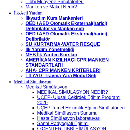
Tıbbi Muayene Simülatörleri
Manken ve Maket Nedir?
İlk-Acil Yardım
İlkyardım Kurs Mankenleri
OED / AED Otomatik Eksternal(harici)
Defibrilatör ve Manken seti
OED / AED Otomatik Eksternal(harici)
Defibrilatör
SU KURTARMA-WATER RESQUE
İlk Yardım Yönetmeliği
MEB İlk Yardım Kursları
AMERİKAN KIZILHAÇI CPR MANKEN
STANDARTLARI
AHA- CPR MANKEN KRİTERLERİ
TİLYAD- Travma Yara Modül Seti
Medikal Simülasyon
Medikal Simülasyon
MEDİKAL SİMÜLASYON NEDİR?
UÇEP- Ulusal Çekirdek Eğitim Programı
2020
UÇEP Temel Hekimlik Eğitim Simülatörleri
Medikal Simülasyon Sunumu
Hasta Simülasyon laboratuvarı
Sanal Radyografi Eğitimi
Q CENTER TIBBİ SİMÜLASYON