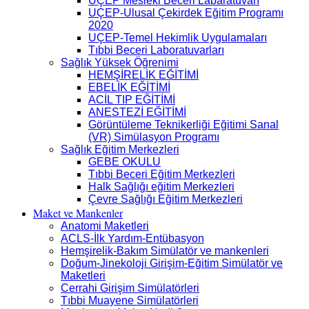
UÇEP Mesleki Beceri Labaratuvarı
UÇEP-Ulusal Çekirdek Eğitim Programı
2020
UÇEP-Temel Hekimlik Uygulamaları
Tıbbi Beceri Laboratuvarları
Sağlık Yüksek Öğrenimi
HEMŞİRELİK EĞİTİMİ
EBELİK EĞİTİMİ
ACİL TIP EĞİTİMİ
ANESTEZİ EĞİTİMİ
Görüntüleme Teknikerliği Eğitimi Sanal
(VR) Simülasyon Programı
Sağlık Eğitim Merkezleri
GEBE OKULU
Tıbbi Beceri Eğitim Merkezleri
Halk Sağlığı eğitim Merkezleri
Çevre Sağlığı Eğitim Merkezleri
Maket ve Mankenler
Anatomi Maketleri
ACLS-İlk Yardım-Entübasyon
Hemşirelik-Bakım Simülatör ve mankenleri
Doğum-Jinekoloji Girişim-Eğitim Simülatör ve
Maketleri
Cerrahi Girişim Simülatörleri
Tıbbi Muayene Simülatörleri