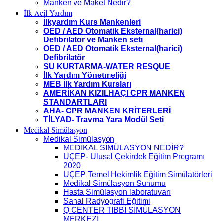
Manken ve Maket Nedir?
İlk-Acil Yardım
İlkyardım Kurs Mankenleri
OED / AED Otomatik Eksternal(harici)
Defibrilatör ve Manken seti
OED / AED Otomatik Eksternal(harici)
Defibrilatör
SU KURTARMA-WATER RESQUE
İlk Yardım Yönetmeliği
MEB İlk Yardım Kursları
AMERİKAN KIZILHAÇI CPR MANKEN
STANDARTLARI
AHA- CPR MANKEN KRİTERLERİ
TİLYAD- Travma Yara Modül Seti
Medikal Simülasyon
Medikal Simülasyon
MEDİKAL SİMÜLASYON NEDİR?
UÇEP- Ulusal Çekirdek Eğitim Programı
2020
UÇEP Temel Hekimlik Eğitim Simülatörleri
Medikal Simülasyon Sunumu
Hasta Simülasyon laboratuvarı
Sanal Radyografi Eğitimi
Q CENTER TIBBİ SİMÜLASYON
MERKEZİ