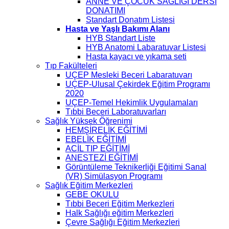
ANNE VE ÇOCUK SAĞLIĞI DERSİ
DONATIMI
Standart Donatım Listesi
Hasta ve Yaşlı Bakımı Alanı
HYB Standart Liste
HYB Anatomi Labaratuvar Listesi
Hasta kayacı ve yıkama seti
Tıp Fakülteleri
UÇEP Mesleki Beceri Labaratuvarı
UÇEP-Ulusal Çekirdek Eğitim Programı
2020
UÇEP-Temel Hekimlik Uygulamaları
Tıbbi Beceri Laboratuvarları
Sağlık Yüksek Öğrenimi
HEMŞİRELİK EĞİTİMİ
EBELİK EĞİTİMİ
ACİL TIP EĞİTİMİ
ANESTEZİ EĞİTİMİ
Görüntüleme Teknikerliği Eğitimi Sanal
(VR) Simülasyon Programı
Sağlık Eğitim Merkezleri
GEBE OKULU
Tıbbi Beceri Eğitim Merkezleri
Halk Sağlığı eğitim Merkezleri
Çevre Sağlığı Eğitim Merkezleri