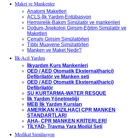
Maket ve Mankenler
Anatomi Maketleri
ACLS-İlk Yardım-Entübasyon
Hemşirelik-Bakım Simülatör ve mankenleri
Doğum-Jinekoloji Girişim-Eğitim Simülatör ve
Maketleri
Cerrahi Girişim Simülatörleri
Tıbbi Muayene Simülatörleri
Manken ve Maket Nedir?
İlk-Acil Yardım
İlkyardım Kurs Mankenleri
OED / AED Otomatik Eksternal(harici)
Defibrilatör ve Manken seti
OED / AED Otomatik Eksternal(harici)
Defibrilatör
SU KURTARMA-WATER RESQUE
İlk Yardım Yönetmeliği
MEB İlk Yardım Kursları
AMERİKAN KIZILHAÇI CPR MANKEN
STANDARTLARI
AHA- CPR MANKEN KRİTERLERİ
TİLYAD- Travma Yara Modül Seti
Medikal Simülasyon