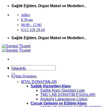
İçeriğe
Sağlık Eğitimi, Organ Maket ve Modelleri...
atla
Adres
E-Posta
08:00 - 17:00
0312 428 28 64
Sağlık Eğitimi, Organ Maket ve Modelleri...
Ara:
Anasayfa
Eğitim Donatımı
MTAL DONATIMLAR
Sağlık Hizmetleri Alanı
Sağlık Alanı Standart Liste
TMU LAB DONATIM ESASLARI
Anatomi Labaratuvar Listesi
Çocuk Gelişimi ve Eğitimi Alanı