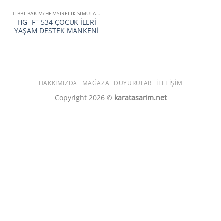
TIBBI BAKIM/HEMŞIRELIK SIMÜLATÖRÜ VE MANKENLERI
HG- FT 534 ÇOCUK İLERİ
YAŞAM DESTEK MANKENİ
HAKKIMIZDA
MAĞAZA
DUYURULAR
İLETIŞIM
Copyright 2026 ©
karatasarim.net