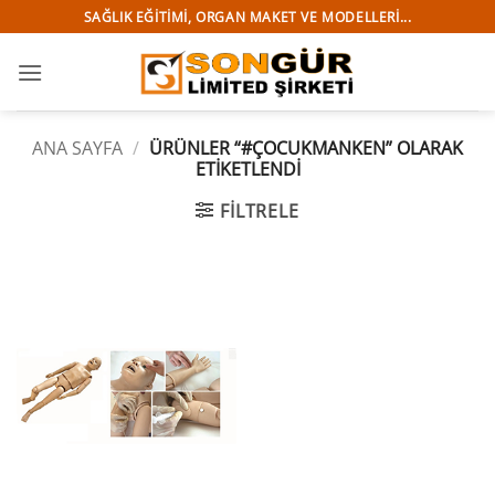
İçeriğe
SAĞLIK EĞITIMI, ORGAN MAKET VE MODELLERI...
atla
ANA SAYFA
/
ÜRÜNLER “#ÇOCUKMANKEN” OLARAK
ETIKETLENDI
FILTRELE