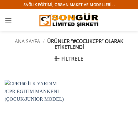
İçeriğe
SAĞLIK EĞITIMI, ORGAN MAKET VE MODELLERI...
atla
ANA SAYFA
/
ÜRÜNLER “#COCUKCPR” OLARAK
ETIKETLENDI
FILTRELE