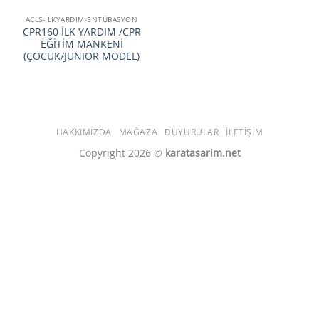
ACLS-İLKYARDIM-ENTÜBASYON
CPR160 İLK YARDIM /CPR
EĞİTİM MANKENİ
(ÇOCUK/JUNIOR MODEL)
HAKKIMIZDA
MAĞAZA
DUYURULAR
İLETIŞIM
Copyright 2026 ©
karatasarim.net