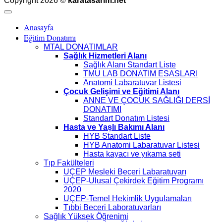
Copyright 2026 ©
karatasarim.net
Anasayfa
Eğitim Donatımı
MTAL DONATIMLAR
Sağlık Hizmetleri Alanı
Sağlık Alanı Standart Liste
TMU LAB DONATIM ESASLARI
Anatomi Labaratuvar Listesi
Çocuk Gelişimi ve Eğitimi Alanı
ANNE VE ÇOCUK SAĞLIĞI DERSİ
DONATIMI
Standart Donatım Listesi
Hasta ve Yaşlı Bakımı Alanı
HYB Standart Liste
HYB Anatomi Labaratuvar Listesi
Hasta kayacı ve yıkama seti
Tıp Fakülteleri
UÇEP Mesleki Beceri Labaratuvarı
UÇEP-Ulusal Çekirdek Eğitim Programı
2020
UÇEP-Temel Hekimlik Uygulamaları
Tıbbi Beceri Laboratuvarları
Sağlık Yüksek Öğrenimi