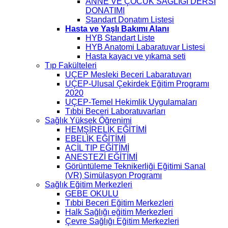
ANNE VE ÇOCUK SAĞLIĞI DERSİ
DONATIMI
Standart Donatım Listesi
Hasta ve Yaşlı Bakımı Alanı
HYB Standart Liste
HYB Anatomi Labaratuvar Listesi
Hasta kayacı ve yıkama seti
Tıp Fakülteleri
UÇEP Mesleki Beceri Labaratuvarı
UÇEP-Ulusal Çekirdek Eğitim Programı
2020
UÇEP-Temel Hekimlik Uygulamaları
Tıbbi Beceri Laboratuvarları
Sağlık Yüksek Öğrenimi
HEMŞİRELİK EĞİTİMİ
EBELİK EĞİTİMİ
ACİL TIP EĞİTİMİ
ANESTEZİ EĞİTİMİ
Görüntüleme Teknikerliği Eğitimi Sanal
(VR) Simülasyon Programı
Sağlık Eğitim Merkezleri
GEBE OKULU
Tıbbi Beceri Eğitim Merkezleri
Halk Sağlığı eğitim Merkezleri
Çevre Sağlığı Eğitim Merkezleri