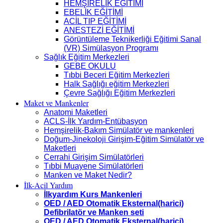
HEMŞİRELİK EĞİTİMİ
EBELİK EĞİTİMİ
ACİL TIP EĞİTİMİ
ANESTEZİ EĞİTİMİ
Görüntüleme Teknikerliği Eğitimi Sanal
(VR) Simülasyon Programı
Sağlık Eğitim Merkezleri
GEBE OKULU
Tıbbi Beceri Eğitim Merkezleri
Halk Sağlığı eğitim Merkezleri
Çevre Sağlığı Eğitim Merkezleri
Maket ve Mankenler
Anatomi Maketleri
ACLS-İlk Yardım-Entübasyon
Hemşirelik-Bakım Simülatör ve mankenleri
Doğum-Jinekoloji Girişim-Eğitim Simülatör ve
Maketleri
Cerrahi Girişim Simülatörleri
Tıbbi Muayene Simülatörleri
Manken ve Maket Nedir?
İlk-Acil Yardım
İlkyardım Kurs Mankenleri
OED / AED Otomatik Eksternal(harici)
Defibrilatör ve Manken seti
OED / AED Otomatik Eksternal(harici)