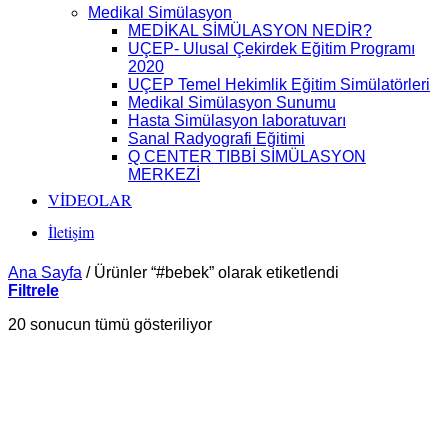
Medikal Simülasyon
MEDİKAL SİMÜLASYON NEDİR?
UÇEP- Ulusal Çekirdek Eğitim Programı
2020
UÇEP Temel Hekimlik Eğitim Simülatörleri
Medikal Simülasyon Sunumu
Hasta Simülasyon laboratuvarı
Sanal Radyografi Eğitimi
Q CENTER TIBBİ SİMÜLASYON
MERKEZİ
VİDEOLAR
İletişim
Ana Sayfa
/
Ürünler “#bebek” olarak etiketlendi
Filtrele
En
20 sonucun tümü gösteriliyor
yeniye
göre
sıralandı