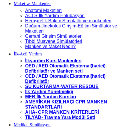
Maket ve Mankenler
Anatomi Maketleri
ACLS-İlk Yardım-Entübasyon
Hemşirelik-Bakım Simülatör ve mankenleri
Doğum-Jinekoloji Girişim-Eğitim Simülatör ve
Maketleri
Cerrahi Girişim Simülatörleri
Tıbbi Muayene Simülatörleri
Manken ve Maket Nedir?
İlk-Acil Yardım
İlkyardım Kurs Mankenleri
OED / AED Otomatik Eksternal(harici)
Defibrilatör ve Manken seti
OED / AED Otomatik Eksternal(harici)
Defibrilatör
SU KURTARMA-WATER RESQUE
İlk Yardım Yönetmeliği
MEB İlk Yardım Kursları
AMERİKAN KIZILHAÇI CPR MANKEN
STANDARTLARI
AHA- CPR MANKEN KRİTERLERİ
TİLYAD- Travma Yara Modül Seti
Medikal Simülasyon