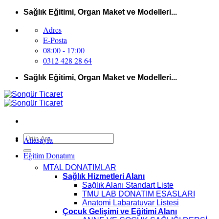
İçeriğe
Sağlık Eğitimi, Organ Maket ve Modelleri...
atla
Adres
E-Posta
08:00 - 17:00
0312 428 28 64
Sağlık Eğitimi, Organ Maket ve Modelleri...
Ara:
Anasayfa
Eğitim Donatımı
MTAL DONATIMLAR
Sağlık Hizmetleri Alanı
Sağlık Alanı Standart Liste
TMU LAB DONATIM ESASLARI
Anatomi Labaratuvar Listesi
Çocuk Gelişimi ve Eğitimi Alanı