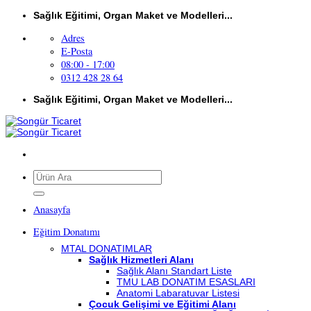
İçeriğe
Sağlık Eğitimi, Organ Maket ve Modelleri...
atla
Adres
E-Posta
08:00 - 17:00
0312 428 28 64
Sağlık Eğitimi, Organ Maket ve Modelleri...
Ara:
Anasayfa
Eğitim Donatımı
MTAL DONATIMLAR
Sağlık Hizmetleri Alanı
Sağlık Alanı Standart Liste
TMU LAB DONATIM ESASLARI
Anatomi Labaratuvar Listesi
Çocuk Gelişimi ve Eğitimi Alanı