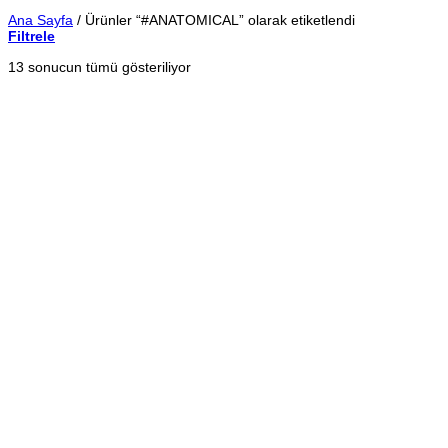
Ana Sayfa
/
Ürünler “#ANATOMICAL” olarak etiketlendi
Filtrele
En
13 sonucun tümü gösteriliyor
yeniye
göre
sıralandı