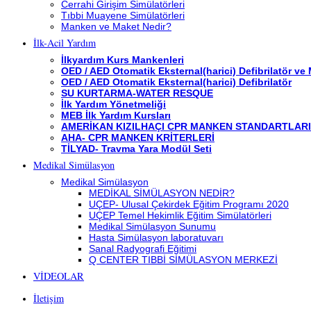
Cerrahi Girişim Simülatörleri
Tıbbi Muayene Simülatörleri
Manken ve Maket Nedir?
İlk-Acil Yardım
İlkyardım Kurs Mankenleri
OED / AED Otomatik Eksternal(harici) Defibrilatör ve
OED / AED Otomatik Eksternal(harici) Defibrilatör
SU KURTARMA-WATER RESQUE
İlk Yardım Yönetmeliği
MEB İlk Yardım Kursları
AMERİKAN KIZILHAÇI CPR MANKEN STANDARTLARI
AHA- CPR MANKEN KRİTERLERİ
TİLYAD- Travma Yara Modül Seti
Medikal Simülasyon
Medikal Simülasyon
MEDİKAL SİMÜLASYON NEDİR?
UÇEP- Ulusal Çekirdek Eğitim Programı 2020
UÇEP Temel Hekimlik Eğitim Simülatörleri
Medikal Simülasyon Sunumu
Hasta Simülasyon laboratuvarı
Sanal Radyografi Eğitimi
Q CENTER TIBBİ SİMÜLASYON MERKEZİ
VİDEOLAR
İletişim