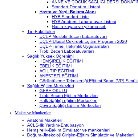
ANNE VE ÇOCUK SAĞLIĞI DERSİ DONATI
Standart Donatım Listesi
Hasta ve Yaşlı Bakımı Alanı
HYB Standart Liste
HYB Anatomi Labaratuvar Listesi
Hasta kayacı ve yıkama seti
Tıp Fakülteleri
UÇEP Mesleki Beceri Labaratuvarı
UÇEP-Ulusal Çekirdek Eğitim Programı 2020
UÇEP-Temel Hekimlik Uygulamaları
Tıbbi Beceri Laboratuvarları
Sağlık Yüksek Öğrenimi
HEMŞİRELİK EĞİTİMİ
EBELİK EĞİTİMİ
ACİL TIP EĞİTİMİ
ANESTEZİ EĞİTİMİ
Görüntüleme Teknikerliği Eğitimi Sanal (VR) Simü
Sağlık Eğitim Merkezleri
GEBE OKULU
Tıbbi Beceri Eğitim Merkezleri
Halk Sağlığı eğitim Merkezleri
Çevre Sağlığı Eğitim Merkezleri
Maket ve Mankenler
Anatomi Maketleri
ACLS-İlk Yardım-Entübasyon
Hemşirelik-Bakım Simülatör ve mankenleri
Doğum-Jinekoloji Girişim-Eğitim Simülatör ve Maketleri