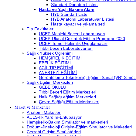
Standart Donatım Listesi
Hasta ve Yaşlı Bakımı Alanı
HYB Standart Liste
HYB Anatomi Labaratuvar Listesi
Hasta kayacı ve yıkama seti
Tıp Fakülteleri
UÇEP Mesleki Beceri Labaratuvarı
UÇEP-Ulusal Çekirdek Eğitim Programı 2020
UÇEP-Temel Hekimlik Uygulamaları
Tıbbi Beceri Laboratuvarları
Sağlık Yüksek Öğrenimi
HEMŞİRELİK EĞİTİMİ
EBELİK EĞİTİMİ
ACİL TIP EĞİTİMİ
ANESTEZİ EĞİTİMİ
Görüntüleme Teknikerliği Eğitimi Sanal (VR) Simü
Sağlık Eğitim Merkezleri
GEBE OKULU
Tıbbi Beceri Eğitim Merkezleri
Halk Sağlığı eğitim Merkezleri
Çevre Sağlığı Eğitim Merkezleri
Maket ve Mankenler
Anatomi Maketleri
ACLS-İlk Yardım-Entübasyon
Hemşirelik-Bakım Simülatör ve mankenleri
Doğum-Jinekoloji Girişim-Eğitim Simülatör ve Maketleri
Cerrahi Girişim Simülatörleri