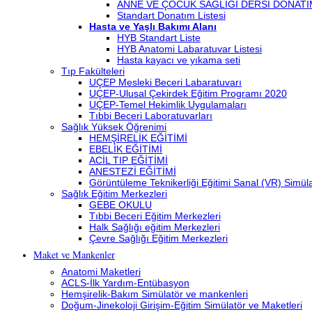
ANNE VE ÇOCUK SAĞLIĞI DERSİ DONATI
Standart Donatım Listesi
Hasta ve Yaşlı Bakımı Alanı
HYB Standart Liste
HYB Anatomi Labaratuvar Listesi
Hasta kayacı ve yıkama seti
Tıp Fakülteleri
UÇEP Mesleki Beceri Labaratuvarı
UÇEP-Ulusal Çekirdek Eğitim Programı 2020
UÇEP-Temel Hekimlik Uygulamaları
Tıbbi Beceri Laboratuvarları
Sağlık Yüksek Öğrenimi
HEMŞİRELİK EĞİTİMİ
EBELİK EĞİTİMİ
ACİL TIP EĞİTİMİ
ANESTEZİ EĞİTİMİ
Görüntüleme Teknikerliği Eğitimi Sanal (VR) Simü
Sağlık Eğitim Merkezleri
GEBE OKULU
Tıbbi Beceri Eğitim Merkezleri
Halk Sağlığı eğitim Merkezleri
Çevre Sağlığı Eğitim Merkezleri
Maket ve Mankenler
Anatomi Maketleri
ACLS-İlk Yardım-Entübasyon
Hemşirelik-Bakım Simülatör ve mankenleri
Doğum-Jinekoloji Girişim-Eğitim Simülatör ve Maketleri