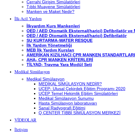
Cerrahi Girişim Simülatörleri
Tıbbi Muayene Simülatörleri
Manken ve Maket Nedir?
İlk-Acil Yardım
İlkyardım Kurs Mankenleri
OED / AED Otomatik Eksternal(harici) Defibrilatör ve
OED / AED Otomatik Eksternal(harici) Defibrilatör
SU KURTARMA-WATER RESQUE
İlk Yardım Yönetmeliği
MEB İlk Yardım Kursları
AMERİKAN KIZILHAÇI CPR MANKEN STANDARTLARI
AHA- CPR MANKEN KRİTERLERİ
TİLYAD- Travma Yara Modül Seti
Medikal Simülasyon
Medikal Simülasyon
MEDİKAL SİMÜLASYON NEDİR?
UÇEP- Ulusal Çekirdek Eğitim Programı 2020
UÇEP Temel Hekimlik Eğitim Simülatörleri
Medikal Simülasyon Sunumu
Hasta Simülasyon laboratuvarı
Sanal Radyografi Eğitimi
Q CENTER TIBBİ SİMÜLASYON MERKEZİ
VİDEOLAR
İletişim