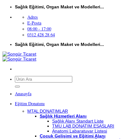
İçeriğe
Sağlık Eğitimi, Organ Maket ve Modelleri...
atla
Adres
E-Posta
08:00 - 17:00
0312 428 28 64
Sağlık Eğitimi, Organ Maket ve Modelleri...
Ara:
Anasayfa
Eğitim Donatımı
MTAL DONATIMLAR
Sağlık Hizmetleri Alanı
Sağlık Alanı Standart Liste
TMU LAB DONATIM ESASLARI
Anatomi Labaratuvar Listesi
Çocuk Gelişimi ve Eğitimi Alanı