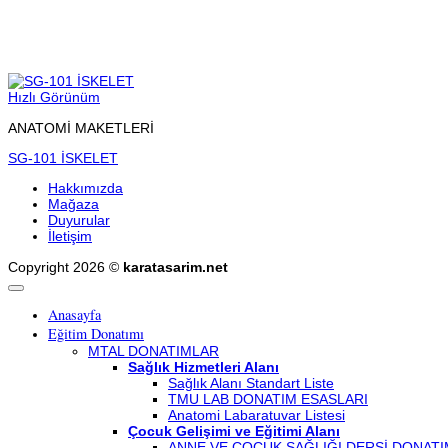
Hızlı Görünüm
ANATOMİ MAKETLERİ
SG-101 İSKELET
Hakkımızda
Mağaza
Duyurular
İletişim
Copyright 2026 ©
karatasarim.net
Anasayfa
Eğitim Donatımı
MTAL DONATIMLAR
Sağlık Hizmetleri Alanı
Sağlık Alanı Standart Liste
TMU LAB DONATIM ESASLARI
Anatomi Labaratuvar Listesi
Çocuk Gelişimi ve Eğitimi Alanı
ANNE VE ÇOCUK SAĞLIĞI DERSİ DONATI