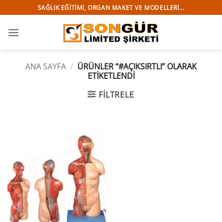
İçeriğe
SAĞLIK EĞITIMI, ORGAN MAKET VE MODELLERI...
atla
ANA SAYFA
/
ÜRÜNLER “#AÇIKSIRTLI” OLARAK
ETIKETLENDI
FILTRELE