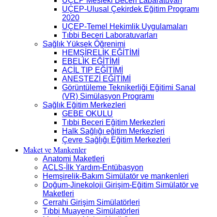
UÇEP Mesleki Beceri Labaratuvarı
UÇEP-Ulusal Çekirdek Eğitim Programı
2020
UÇEP-Temel Hekimlik Uygulamaları
Tıbbi Beceri Laboratuvarları
Sağlık Yüksek Öğrenimi
HEMŞİRELİK EĞİTİMİ
EBELİK EĞİTİMİ
ACİL TIP EĞİTİMİ
ANESTEZİ EĞİTİMİ
Görüntüleme Teknikerliği Eğitimi Sanal
(VR) Simülasyon Programı
Sağlık Eğitim Merkezleri
GEBE OKULU
Tıbbi Beceri Eğitim Merkezleri
Halk Sağlığı eğitim Merkezleri
Çevre Sağlığı Eğitim Merkezleri
Maket ve Mankenler
Anatomi Maketleri
ACLS-İlk Yardım-Entübasyon
Hemşirelik-Bakım Simülatör ve mankenleri
Doğum-Jinekoloji Girişim-Eğitim Simülatör ve
Maketleri
Cerrahi Girişim Simülatörleri
Tıbbi Muayene Simülatörleri