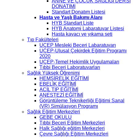
ANNE VE ÇOCUK SAĞLIĞI DERSİ
DONATIMI
Standart Donatım Listesi
Hasta ve Yaşlı Bakımı Alanı
HYB Standart Liste
HYB Anatomi Labaratuvar Listesi
Hasta kayacı ve yıkama seti
Tıp Fakülteleri
UÇEP Mesleki Beceri Labaratuvarı
UÇEP-Ulusal Çekirdek Eğitim Programı
2020
UÇEP-Temel Hekimlik Uygulamaları
Tıbbi Beceri Laboratuvarları
Sağlık Yüksek Öğrenimi
HEMŞİRELİK EĞİTİMİ
EBELİK EĞİTİMİ
ACİL TIP EĞİTİMİ
ANESTEZİ EĞİTİMİ
Görüntüleme Teknikerliği Eğitimi Sanal
(VR) Simülasyon Programı
Sağlık Eğitim Merkezleri
GEBE OKULU
Tıbbi Beceri Eğitim Merkezleri
Halk Sağlığı eğitim Merkezleri
Çevre Sağlığı Eğitim Merkezleri