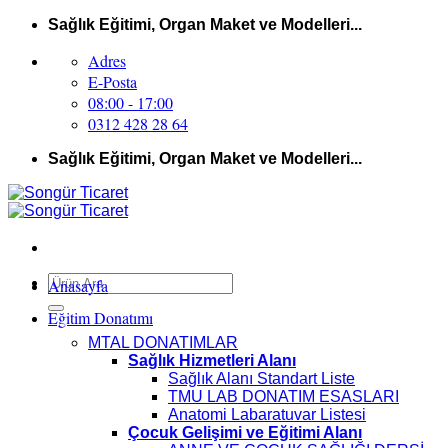
İçeriğe
Sağlık Eğitimi, Organ Maket ve Modelleri...
atla
Adres
E-Posta
08:00 - 17:00
0312 428 28 64
Sağlık Eğitimi, Organ Maket ve Modelleri...
Ara:
Anasayfa
Eğitim Donatımı
MTAL DONATIMLAR
Sağlık Hizmetleri Alanı
Sağlık Alanı Standart Liste
TMU LAB DONATIM ESASLARI
Anatomi Labaratuvar Listesi
Çocuk Gelişimi ve Eğitimi Alanı