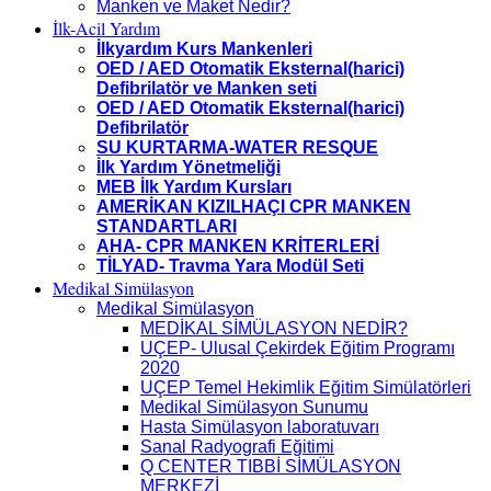
Manken ve Maket Nedir?
İlk-Acil Yardım
İlkyardım Kurs Mankenleri
OED / AED Otomatik Eksternal(harici)
Defibrilatör ve Manken seti
OED / AED Otomatik Eksternal(harici)
Defibrilatör
SU KURTARMA-WATER RESQUE
İlk Yardım Yönetmeliği
MEB İlk Yardım Kursları
AMERİKAN KIZILHAÇI CPR MANKEN
STANDARTLARI
AHA- CPR MANKEN KRİTERLERİ
TİLYAD- Travma Yara Modül Seti
Medikal Simülasyon
Medikal Simülasyon
MEDİKAL SİMÜLASYON NEDİR?
UÇEP- Ulusal Çekirdek Eğitim Programı
2020
UÇEP Temel Hekimlik Eğitim Simülatörleri
Medikal Simülasyon Sunumu
Hasta Simülasyon laboratuvarı
Sanal Radyografi Eğitimi
Q CENTER TIBBİ SİMÜLASYON
MERKEZİ