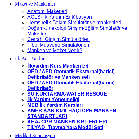
Maket ve Mankenler
Anatomi Maketleri
ACLS-İlk Yardım-Entübasyon
Hemşirelik-Bakım Simülatör ve mankenleri
Doğum-Jinekoloji Girişim-Eğitim Simülatör ve
Maketleri
Cerrahi Girişim Simülatörleri
Tıbbi Muayene Simülatörleri
Manken ve Maket Nedir?
İlk-Acil Yardım
İlkyardım Kurs Mankenleri
OED / AED Otomatik Eksternal(harici)
Defibrilatör ve Manken seti
OED / AED Otomatik Eksternal(harici)
Defibrilatör
SU KURTARMA-WATER RESQUE
İlk Yardım Yönetmeliği
MEB İlk Yardım Kursları
AMERİKAN KIZILHAÇI CPR MANKEN
STANDARTLARI
AHA- CPR MANKEN KRİTERLERİ
TİLYAD- Travma Yara Modül Seti
Medikal Simülasyon