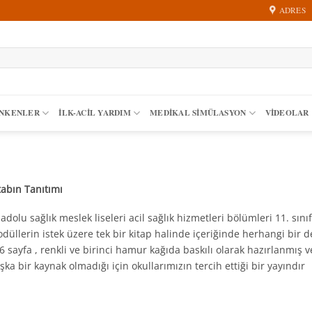
ADRES
ANKENLER
İLK-ACIL YARDIM
MEDIKAL SIMÜLASYON
VİDEOLAR
tabın Tanıtımı
adolu sağlık meslek liseleri acil sağlık hizmetleri bölümleri 11. s
düllerin istek üzere tek bir kitap halinde içeriğinde herhangi bir
6 sayfa , renkli ve birinci hamur kağıda baskılı olarak hazırlanmış 
şka bir kaynak olmadığı için okullarımızın tercih ettiği bir yayındır