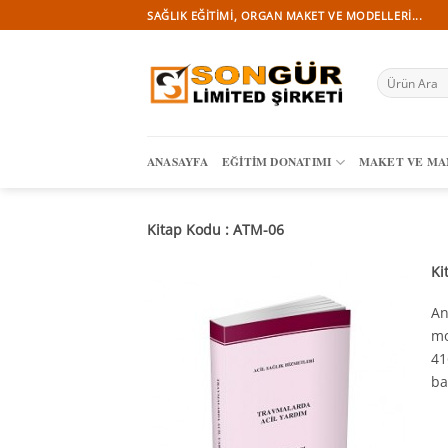
İçeriğe
SAĞLIK EĞITIMI, ORGAN MAKET VE MODELLERI...
atla
Ara:
ANASAYFA
EĞITIM DONATIMI
MAKET VE M
Kitap Kodu : ATM-06
Ki
An
mo
41
ba