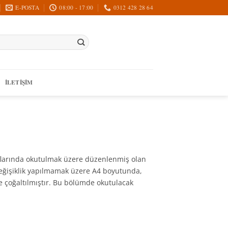
E-POSTA
08:00 - 17:00
0312 428 28 64
İLETIŞIM
ınıflarında okutulmak üzere düzenlenmiş olan
 değişiklik yapılmamak üzere A4 boyutunda,
ve çoğaltılmıştır. Bu bölümde okutulacak