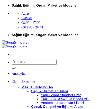
İçeriğe
Sağlık Eğitimi, Organ Maket ve Modelleri...
atla
Adres
E-Posta
08:00 - 17:00
0312 428 28 64
Sağlık Eğitimi, Organ Maket ve Modelleri...
Ara:
Anasayfa
Eğitim Donatımı
MTAL DONATIMLAR
Sağlık Hizmetleri Alanı
Sağlık Alanı Standart Liste
TMU LAB DONATIM ESASLARI
Anatomi Labaratuvar Listesi
Çocuk Gelişimi ve Eğitimi Alanı