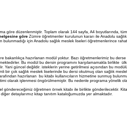
rama göre düzenlenmiştir. Toplam olarak 144 sayfa, A4 boyutlarında, tüm
enelgesine göre
Zümre öğretmenler kurulunun kararı ile Anadolu sağlık 
lunmadığı için Anadolu sağlık meslek liseleri öğretmenlerince rahatlı
re bakanlıkça hazırlanan modül yoktur. Bazı öğretmenlerimiz bu derse 
ktedirler. Bu modül bu dersin programını karşılamamakla birlikte ülkemi
ir. Yani güncel değildir. isteklerin yerine getirilmesi açısından bu mod
li bir çok sağlık meslek liselerinde bu dersi okutmuş olan sağlık mes
arafından hazırlanan bu kitabı kullanıcıların hizmetine sunmuş bulunmakt
ğitimi olarak işlenmesi öngörülmemiştir. Bu nedenle programa yönelik o
göndereceğimiz öğretmen örnek kitabı ile birlikte gönderilecektir. Ki
li diğer detaylarımız kitap tanıtım kataloğumuzda yer almaktadır.