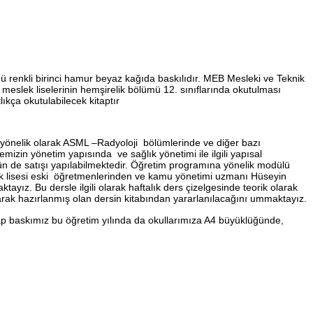
ü renkli birinci hamur beyaz kağıda baskılıdır. MEB Mesleki ve Teknik
meslek liselerinin hemşirelik bölümü 12. sınıflarında okutulması
kça okutulabilecek kitaptır
yönelik olarak ASML –Radyoloji bölümlerinde ve diğer bazı
zin yönetim yapısında ve sağlık yönetimi ile ilgili yapısal
ülün de satışı yapılabilmektedir. Öğretim programına yönelik modülü
lek lisesi eski öğretmenlerinden ve kamu yönetimi uzmanı Hüseyin
ayız. Bu dersle ilgili olarak haftalık ders çizelgesinde teorik olarak
larak hazırlanmış olan dersin kitabından yararlanılacağını ummaktayız.
tap baskımız bu öğretim yılında da okullarımıza A4 büyüklüğünde,