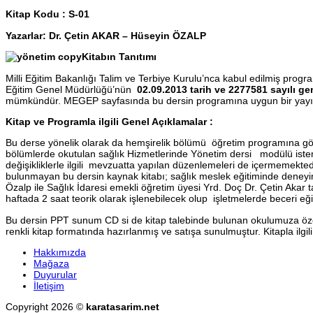
Kitap Kodu : S-01
Yazarlar: Dr. Çetin AKAR – Hüseyin ÖZALP
Kitabın Tanıtımı
Milli Eğitim Bakanlığı Talim ve Terbiye Kurulu’nca kabul edilmiş prog
Eğitim Genel Müdürlüğü’nün
02.09.2013 tarih ve 2277581 sayılı g
mümkündür. MEGEP sayfasında bu dersin programına uygun bir yayın bu
Kitap ve Programla ilgili Genel Açıklamalar :
Bu derse yönelik olarak da hemşirelik bölümü öğretim programına gö
bölümlerde okutulan sağlık Hizmetlerinde Yönetim dersi modülü isteme
değişikliklerle ilgili mevzuatta yapılan düzenlemeleri de içermemekted
bulunmayan bu dersin kaynak kitabı; sağlık meslek eğitiminde deneyim
Özalp ile Sağlık İdaresi emekli öğretim üyesi Yrd. Doç Dr. Çetin Akar t
haftada 2 saat teorik olarak işlenebilecek olup işletmelerde beceri e
Bu dersin PPT sunum CD si de kitap talebinde bulunan okulumuza özel 
renkli kitap formatında hazırlanmış ve satışa sunulmuştur. Kitapla ilgi
Hakkımızda
Mağaza
Duyurular
İletişim
Copyright 2026 ©
karatasarim.net