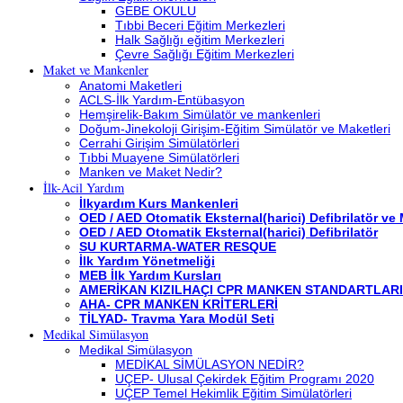
GEBE OKULU
Tıbbi Beceri Eğitim Merkezleri
Halk Sağlığı eğitim Merkezleri
Çevre Sağlığı Eğitim Merkezleri
Maket ve Mankenler
Anatomi Maketleri
ACLS-İlk Yardım-Entübasyon
Hemşirelik-Bakım Simülatör ve mankenleri
Doğum-Jinekoloji Girişim-Eğitim Simülatör ve Maketleri
Cerrahi Girişim Simülatörleri
Tıbbi Muayene Simülatörleri
Manken ve Maket Nedir?
İlk-Acil Yardım
İlkyardım Kurs Mankenleri
OED / AED Otomatik Eksternal(harici) Defibrilatör ve
OED / AED Otomatik Eksternal(harici) Defibrilatör
SU KURTARMA-WATER RESQUE
İlk Yardım Yönetmeliği
MEB İlk Yardım Kursları
AMERİKAN KIZILHAÇI CPR MANKEN STANDARTLARI
AHA- CPR MANKEN KRİTERLERİ
TİLYAD- Travma Yara Modül Seti
Medikal Simülasyon
Medikal Simülasyon
MEDİKAL SİMÜLASYON NEDİR?
UÇEP- Ulusal Çekirdek Eğitim Programı 2020
UÇEP Temel Hekimlik Eğitim Simülatörleri