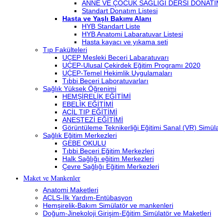
ANNE VE ÇOCUK SAĞLIĞI DERSİ DONATI
Standart Donatım Listesi
Hasta ve Yaşlı Bakımı Alanı
HYB Standart Liste
HYB Anatomi Labaratuvar Listesi
Hasta kayacı ve yıkama seti
Tıp Fakülteleri
UÇEP Mesleki Beceri Labaratuvarı
UÇEP-Ulusal Çekirdek Eğitim Programı 2020
UÇEP-Temel Hekimlik Uygulamaları
Tıbbi Beceri Laboratuvarları
Sağlık Yüksek Öğrenimi
HEMŞİRELİK EĞİTİMİ
EBELİK EĞİTİMİ
ACİL TIP EĞİTİMİ
ANESTEZİ EĞİTİMİ
Görüntüleme Teknikerliği Eğitimi Sanal (VR) Simü
Sağlık Eğitim Merkezleri
GEBE OKULU
Tıbbi Beceri Eğitim Merkezleri
Halk Sağlığı eğitim Merkezleri
Çevre Sağlığı Eğitim Merkezleri
Maket ve Mankenler
Anatomi Maketleri
ACLS-İlk Yardım-Entübasyon
Hemşirelik-Bakım Simülatör ve mankenleri
Doğum-Jinekoloji Girişim-Eğitim Simülatör ve Maketleri