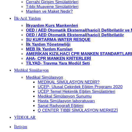
Cerrahi Girişim Simülatörleri
Tıbbi Muayene Simülatörleri
Manken ve Maket Nedir?
İlk-Acil Yardım
İlkyardım Kurs Mankenleri
OED / AED Otomatik Eksternal(harici) Defibrilatör ve
OED / AED Otomatik Eksternal(harici) Defibrilatör
SU KURTARMA-WATER RESQUE
İlk Yardım Yönetmeliği
MEB İlk Yardım Kursları
AMERİKAN KIZILHAÇI CPR MANKEN STANDARTLARI
AHA- CPR MANKEN KRİTERLERİ
TİLYAD- Travma Yara Modül Seti
Medikal Simülasyon
Medikal Simülasyon
MEDİKAL SİMÜLASYON NEDİR?
UÇEP- Ulusal Çekirdek Eğitim Programı 2020
UÇEP Temel Hekimlik Eğitim Simülatörleri
Medikal Simülasyon Sunumu
Hasta Simülasyon laboratuvarı
Sanal Radyografi Eğitimi
Q CENTER TIBBİ SİMÜLASYON MERKEZİ
VİDEOLAR
İletişim