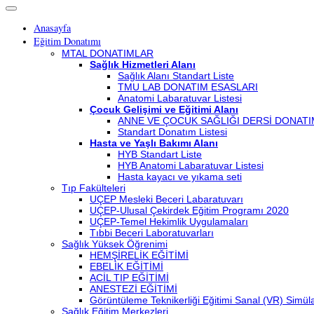
Anasayfa
Eğitim Donatımı
MTAL DONATIMLAR
Sağlık Hizmetleri Alanı
Sağlık Alanı Standart Liste
TMU LAB DONATIM ESASLARI
Anatomi Labaratuvar Listesi
Çocuk Gelişimi ve Eğitimi Alanı
ANNE VE ÇOCUK SAĞLIĞI DERSİ DONATI
Standart Donatım Listesi
Hasta ve Yaşlı Bakımı Alanı
HYB Standart Liste
HYB Anatomi Labaratuvar Listesi
Hasta kayacı ve yıkama seti
Tıp Fakülteleri
UÇEP Mesleki Beceri Labaratuvarı
UÇEP-Ulusal Çekirdek Eğitim Programı 2020
UÇEP-Temel Hekimlik Uygulamaları
Tıbbi Beceri Laboratuvarları
Sağlık Yüksek Öğrenimi
HEMŞİRELİK EĞİTİMİ
EBELİK EĞİTİMİ
ACİL TIP EĞİTİMİ
ANESTEZİ EĞİTİMİ
Görüntüleme Teknikerliği Eğitimi Sanal (VR) Simü
Sağlık Eğitim Merkezleri