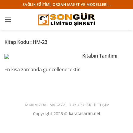
İçeriğe
SAĞLIK EĞITIMI, ORGAN MAKET VE MODELLERI...
atla
Kitap Kodu : HM-23
Kitabın Tanıtımı
En kısa zamanda güncellenecektir
HAKKIMIZDA
MAĞAZA
DUYURULAR
İLETIŞIM
Copyright 2026 ©
karatasarim.net