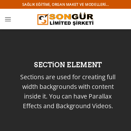
İçeriğe
SAĞLIK EĞITIMI, ORGAN MAKET VE MODELLERI...
atla
SECTION ELEMENT
Sections are used for creating full
width backgrounds with content
inside it. You can have Parallax
Effects and Background Videos.