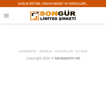
İçeriğe
SAĞLIK EĞITIMI, ORGAN MAKET VE MODELLERI...
atla
HAKKIMIZDA
MAĞAZA
DUYURULAR
İLETIŞIM
Copyright 2026 ©
karatasarim.net