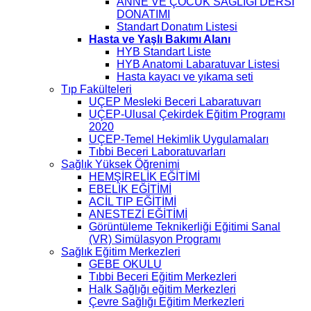
ANNE VE ÇOCUK SAĞLIĞI DERSİ
DONATIMI
Standart Donatım Listesi
Hasta ve Yaşlı Bakımı Alanı
HYB Standart Liste
HYB Anatomi Labaratuvar Listesi
Hasta kayacı ve yıkama seti
Tıp Fakülteleri
UÇEP Mesleki Beceri Labaratuvarı
UÇEP-Ulusal Çekirdek Eğitim Programı
2020
UÇEP-Temel Hekimlik Uygulamaları
Tıbbi Beceri Laboratuvarları
Sağlık Yüksek Öğrenimi
HEMŞİRELİK EĞİTİMİ
EBELİK EĞİTİMİ
ACİL TIP EĞİTİMİ
ANESTEZİ EĞİTİMİ
Görüntüleme Teknikerliği Eğitimi Sanal
(VR) Simülasyon Programı
Sağlık Eğitim Merkezleri
GEBE OKULU
Tıbbi Beceri Eğitim Merkezleri
Halk Sağlığı eğitim Merkezleri
Çevre Sağlığı Eğitim Merkezleri