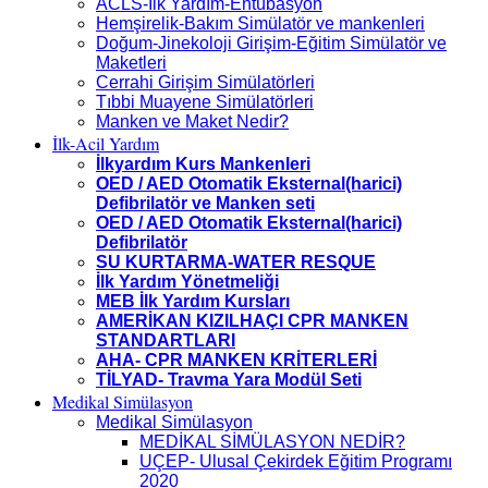
ACLS-İlk Yardım-Entübasyon
Hemşirelik-Bakım Simülatör ve mankenleri
Doğum-Jinekoloji Girişim-Eğitim Simülatör ve
Maketleri
Cerrahi Girişim Simülatörleri
Tıbbi Muayene Simülatörleri
Manken ve Maket Nedir?
İlk-Acil Yardım
İlkyardım Kurs Mankenleri
OED / AED Otomatik Eksternal(harici)
Defibrilatör ve Manken seti
OED / AED Otomatik Eksternal(harici)
Defibrilatör
SU KURTARMA-WATER RESQUE
İlk Yardım Yönetmeliği
MEB İlk Yardım Kursları
AMERİKAN KIZILHAÇI CPR MANKEN
STANDARTLARI
AHA- CPR MANKEN KRİTERLERİ
TİLYAD- Travma Yara Modül Seti
Medikal Simülasyon
Medikal Simülasyon
MEDİKAL SİMÜLASYON NEDİR?
UÇEP- Ulusal Çekirdek Eğitim Programı
2020