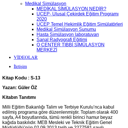
Medikal Simülasyon
MEDİKAL SİMÜLASYON NEDİR?
UÇEP- Ulusal Çekirdek Eğitim Programı
2020
UÇEP Temel Hekimlik Eğitim Simülatörleri
Medikal Simülasyon Sunumu
Hasta Simülasyon laboratuvarı
Sanal Radyografi Eğitimi
Q CENTER TIBBİ SİMÜLASYON
MERKEZİ
VİDEOLAR
İletişim
Kitap Kodu : S-13
Yazarı: Güler ÖZ
Kitabın Tanıtımı
Milli Eğitim Bakanlığı Talim ve Terbiye Kurulu’nca kabul
edilmiş programa göre düzenlenmiştir. Toplam olarak 400
sayfa, A4 boyutlarında, tümü renkli birinci hamur beyaz
kağıda baskılıdır. MEB Mesleki ve Teknik Eğitim Genel
Müdürlüğü’nün 02.09.2013 tarih ve 2277581 sayılı