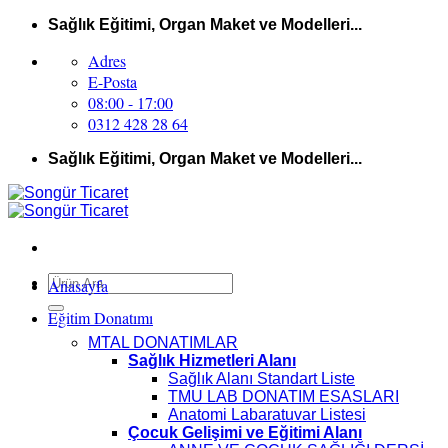
İçeriğe
Sağlık Eğitimi, Organ Maket ve Modelleri...
atla
Adres
E-Posta
08:00 - 17:00
0312 428 28 64
Sağlık Eğitimi, Organ Maket ve Modelleri...
Ara:
Anasayfa
Eğitim Donatımı
MTAL DONATIMLAR
Sağlık Hizmetleri Alanı
Sağlık Alanı Standart Liste
TMU LAB DONATIM ESASLARI
Anatomi Labaratuvar Listesi
Çocuk Gelişimi ve Eğitimi Alanı