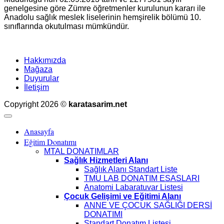
genelgesine göre Zümre öğretmenler kurulunun kararı ile
Anadolu sağlık meslek liselerinin hemşirelik bölümü 10.
sınıflarında okutulması mümkündür.
Hakkımızda
Mağaza
Duyurular
İletişim
Copyright 2026 ©
karatasarim.net
Anasayfa
Eğitim Donatımı
MTAL DONATIMLAR
Sağlık Hizmetleri Alanı
Sağlık Alanı Standart Liste
TMU LAB DONATIM ESASLARI
Anatomi Labaratuvar Listesi
Çocuk Gelişimi ve Eğitimi Alanı
ANNE VE ÇOCUK SAĞLIĞI DERSİ
DONATIMI
Standart Donatım Listesi