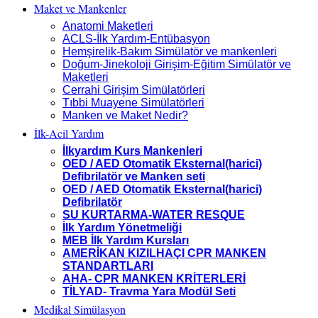
Maket ve Mankenler
Anatomi Maketleri
ACLS-İlk Yardım-Entübasyon
Hemşirelik-Bakım Simülatör ve mankenleri
Doğum-Jinekoloji Girişim-Eğitim Simülatör ve
Maketleri
Cerrahi Girişim Simülatörleri
Tıbbi Muayene Simülatörleri
Manken ve Maket Nedir?
İlk-Acil Yardım
İlkyardım Kurs Mankenleri
OED / AED Otomatik Eksternal(harici)
Defibrilatör ve Manken seti
OED / AED Otomatik Eksternal(harici)
Defibrilatör
SU KURTARMA-WATER RESQUE
İlk Yardım Yönetmeliği
MEB İlk Yardım Kursları
AMERİKAN KIZILHAÇI CPR MANKEN
STANDARTLARI
AHA- CPR MANKEN KRİTERLERİ
TİLYAD- Travma Yara Modül Seti
Medikal Simülasyon