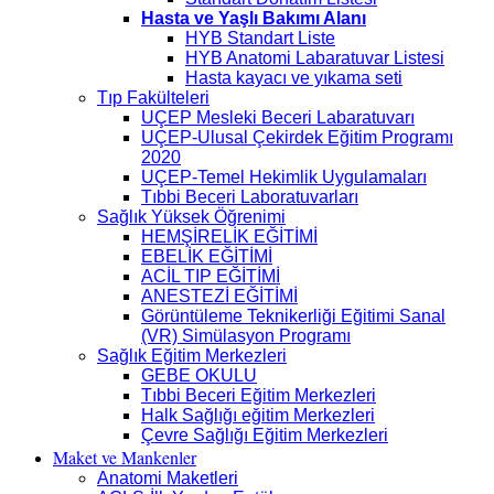
Hasta ve Yaşlı Bakımı Alanı
HYB Standart Liste
HYB Anatomi Labaratuvar Listesi
Hasta kayacı ve yıkama seti
Tıp Fakülteleri
UÇEP Mesleki Beceri Labaratuvarı
UÇEP-Ulusal Çekirdek Eğitim Programı
2020
UÇEP-Temel Hekimlik Uygulamaları
Tıbbi Beceri Laboratuvarları
Sağlık Yüksek Öğrenimi
HEMŞİRELİK EĞİTİMİ
EBELİK EĞİTİMİ
ACİL TIP EĞİTİMİ
ANESTEZİ EĞİTİMİ
Görüntüleme Teknikerliği Eğitimi Sanal
(VR) Simülasyon Programı
Sağlık Eğitim Merkezleri
GEBE OKULU
Tıbbi Beceri Eğitim Merkezleri
Halk Sağlığı eğitim Merkezleri
Çevre Sağlığı Eğitim Merkezleri
Maket ve Mankenler
Anatomi Maketleri